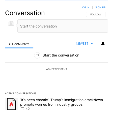
LOG IN
|
SIGN UP
Conversation
FOLLOW THIS CO
FOLLOW
NEWEST
ALL COMMENTS
All Comments
Start the conversation
ADVERTISEMENT
ACTIVE CONVERSATIONS
The following is a list of the most commented articles in the last 7
A trending article titled "‘It’s been chaotic’: Trump’s immigrati
‘It’s been chaotic’: Trump’s immigration crackdown
prompts worries from industry groups
40