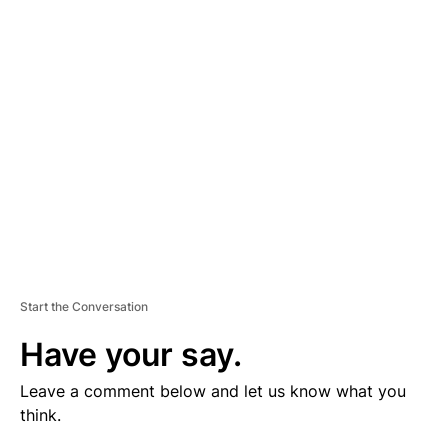
V
E
R
TI
S
E
M
E
N
T
Start the Conversation
Have your say.
Leave a comment below and let us know what you
think.