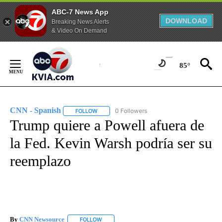
ABC-7 News App
DOWNLOAD
Breaking News Alerts
& Video On Demand
Skip
to
85°
Content
CNN - Spanish
0 Followers
FOLLOW
FOLLOW "CNN - SPANISH" TO RECEIVE NOTIFI
Trump quiere a Powell afuera de
la Fed. Kevin Warsh podría ser su
reemplazo
By
CNN Newsource
FOLLOW
FOLLOW "" TO RECEIVE NOTIFICATIONS ABOU