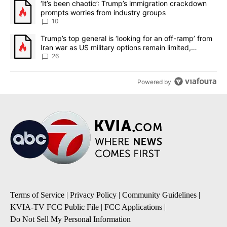
A trending article titled "‘It’s been chaotic’: Trump’s immigrati
‘It’s been chaotic’: Trump’s immigration crackdown
prompts worries from industry groups
10
A trending article titled "Trump’s top general is ‘looking for an o
Trump’s top general is ‘looking for an off-ramp’ from
Iran war as US military options remain limited,
sources say
26
Powered by
Terms of Service
|
Privacy Policy
|
Community Guidelines
|
KVIA-TV FCC Public File
|
FCC Applications
|
Do Not Sell My Personal Information