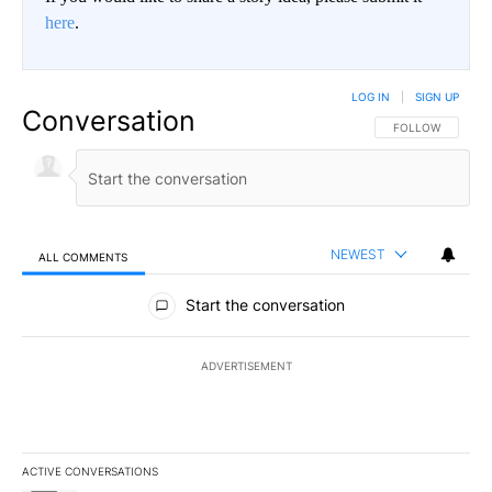
here
.
LOG IN
|
SIGN UP
Conversation
FOLLOW THIS CO
FOLLOW
NEWEST
ALL COMMENTS
All Comments
Start the conversation
ADVERTISEMENT
ACTIVE CONVERSATIONS
The following is a list of the most commented articles in the last 7