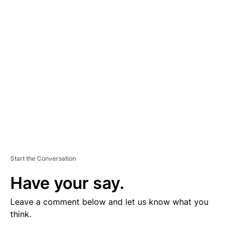
V
E
R
TI
S
E
M
E
N
T
Start the Conversation
Have your say.
Leave a comment below and let us know what you
think.