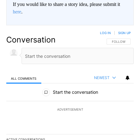
If you would like to share a story idea, please submit it
here
.
LOG IN
|
SIGN UP
Conversation
FOLLOW THIS CO
FOLLOW
NEWEST
ALL COMMENTS
All Comments
Start the conversation
ADVERTISEMENT
ACTIVE CONVERSATIONS