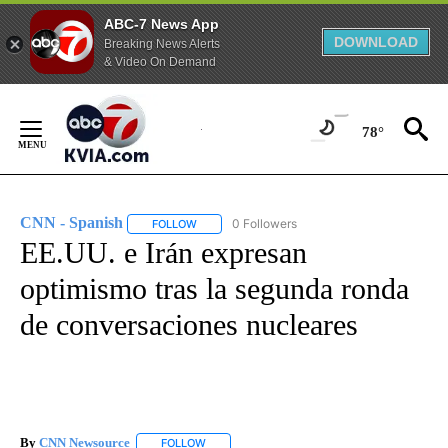
ABC-7 News App
DOWNLOAD
Breaking News Alerts
& Video On Demand
Skip
to
78°
Content
CNN - Spanish
0 Followers
FOLLOW
FOLLOW "CNN - SPANISH" TO RECEIVE NOTIFI
EE.UU. e Irán expresan
optimismo tras la segunda ronda
de conversaciones nucleares
By
CNN Newsource
FOLLOW
FOLLOW "" TO RECEIVE NOTIFICATIONS ABOU