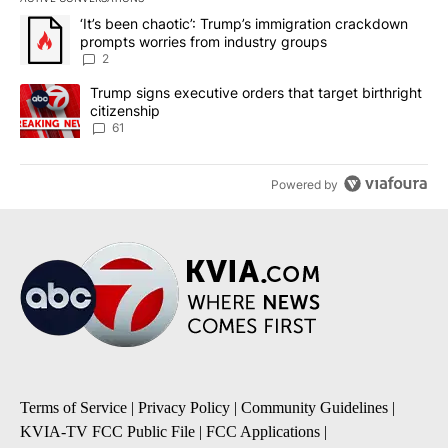
The following is a list of the most commented articles in the last 7
A trending article titled "‘It’s been chaotic’: Trump’s immigrati
‘It’s been chaotic’: Trump’s immigration crackdown
prompts worries from industry groups
2
A trending article titled "Trump signs executive orders that targe
Trump signs executive orders that target birthright
citizenship
61
Powered by
Terms of Service
|
Privacy Policy
|
Community Guidelines
|
KVIA-TV FCC Public File
|
FCC Applications
|