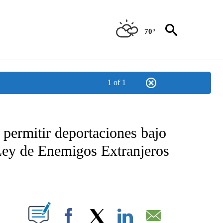
70°
1 of 1
TIFICATIONS ABOUT NEW PAGES ON "CNN - SPANISH".
 permitir deportaciones bajo
 Ley de Enemigos Extranjeros
ABOUT NEW PAGES ON "".