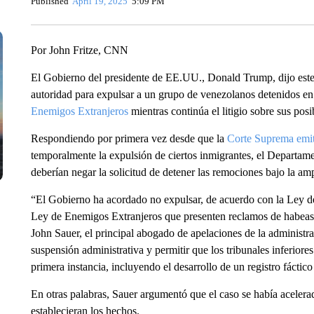
Published
April 19, 2025
5:09 PM
Por John Fritze, CNN
El Gobierno del presidente de EE.UU., Donald Trump, dijo este
autoridad para expulsar a un grupo de venezolanos detenidos en 
Enemigos Extranjeros
mientras continúa el litigio sobre sus posi
Respondiendo por primera vez desde que la
Corte Suprema emit
temporalmente la expulsión de ciertos inmigrantes, el Departame
deberían negar la solicitud de detener las remociones bajo la am
“El Gobierno ha acordado no expulsar, de acuerdo con la Ley de
Ley de Enemigos Extranjeros que presenten reclamos de habeas 
John Sauer, el principal abogado de apelaciones de la administra
suspensión administrativa y permitir que los tribunales inferiores
primera instancia, incluyendo el desarrollo de un registro fáctic
En otras palabras, Sauer argumentó que el caso se había acelera
establecieran los hechos.