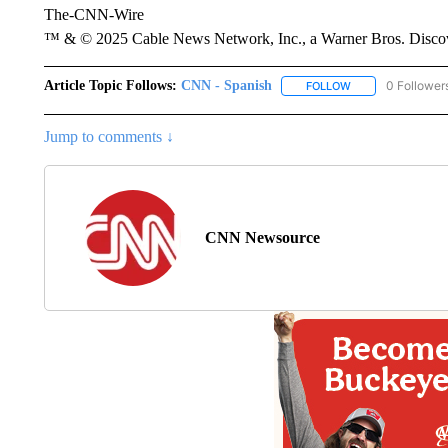
The-CNN-Wire
™ & © 2025 Cable News Network, Inc., a Warner Bros. Discove
Article Topic Follows:
CNN - Spanish
0 Follower
FOLLOW
FOLLOW "CNN - S
Jump to comments ↓
CNN Newsource