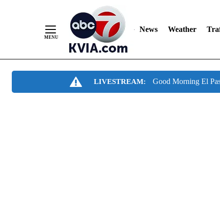
News
Weather
Traf
Skip
Good Morning El Pa
LIVESTREAM:
to
Content