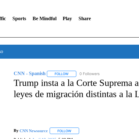
fic
Sports
Be Mindful
Play
Share
so
CNN - Spanish
0 Followers
FOLLOW
FOLLOW "CNN - SPANISH" TO RECEIVE NO
Trump insta a la Corte Suprema a
leyes de migración distintas a la
By
CNN Newsource
FOLLOW
FOLLOW "" TO RECEIVE NOTIFICATIONS 