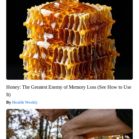
Honey: The Greatest Enemy of Memory Loss (See How to Use
It)
Health Weekly