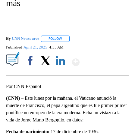
más
By
CNN Newsource
FOLLOW
FOLLOW "" TO RECEIVE NOTIFICATIONS ABOU
Published
April 21, 2025
4:35 AM
Show More
Facebook
X
LinkedIn
Por CNN Español
(CNN) –
Este lunes por la mañana, el Vaticano anunció la
muerte de Francisco, el papa argentino que es fue primer primer
pontífice no europeo de la era moderna. Echa un vistazo a la
vida de Jorge Mario Bergoglio, en datos:
Fecha de nacimiento:
17 de diciembre de 1936.