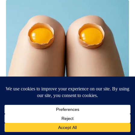
Surgeons: This Simple Trick Will End Knee Pain & Arthritis
Quickly (Try It)
Health Weekly
BE PART OF THE CONVERSATION
KVIA ABC 7 is committed to providing a forum for civil