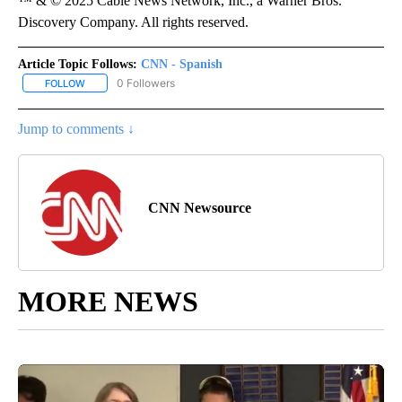
™ & © 2025 Cable News Network, Inc., a Warner Bros.
Discovery Company. All rights reserved.
Article Topic Follows:
CNN - Spanish
0 Followers
FOLLOW
FOLLOW "CNN - SPANISH" TO RECEIVE NOTIFICATIONS ABOUT NE
Jump to comments ↓
CNN Newsource
MORE NEWS