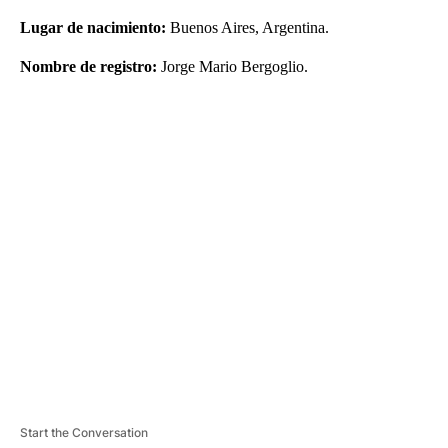
Lugar de nacimiento:
Buenos Aires, Argentina.
Nombre de registro:
Jorge Mario Bergoglio.
A
D
V
E
R
TI
S
E
M
E
N
T
Start the Conversation