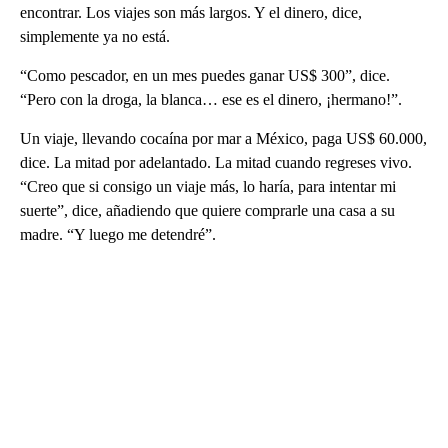
encontrar. Los viajes son más largos. Y el dinero, dice,
simplemente ya no está.
“Como pescador, en un mes puedes ganar US$ 300”, dice.
“Pero con la droga, la blanca… ese es el dinero, ¡hermano!”.
Un viaje, llevando cocaína por mar a México, paga US$ 60.000,
dice. La mitad por adelantado. La mitad cuando regreses vivo.
“Creo que si consigo un viaje más, lo haría, para intentar mi
suerte”, dice, añadiendo que quiere comprarle una casa a su
madre. “Y luego me detendré”.
A
D
V
E
R
TI
S
E
M
E
N
T