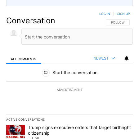
LOG IN
|
SIGN UP
Conversation
FOLLOW THIS CO
FOLLOW
NEWEST
ALL COMMENTS
All Comments
Start the conversation
ADVERTISEMENT
ACTIVE CONVERSATIONS
The following is a list of the most commented articles in the last 7
A trending article titled "Trump signs executive orders that targe
Trump signs executive orders that target birthright
citizenship
58