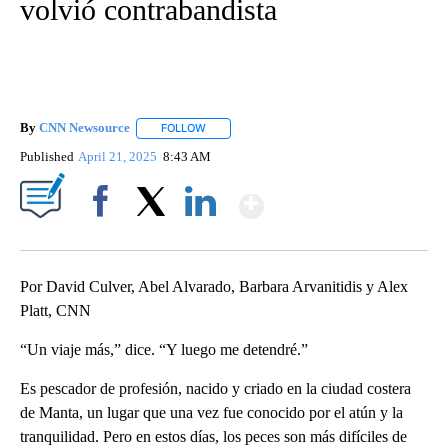
volvió contrabandista
By
CNN Newsource
FOLLOW
FOLLOW "" TO RECEIVE NOTIFICATIONS ABOU
Published
April 21, 2025
8:43 AM
Show More
Facebook
X
LinkedIn
Por David Culver, Abel Alvarado, Barbara Arvanitidis y Alex
Platt, CNN
“Un viaje más,” dice. “Y luego me detendré.”
Es pescador de profesión, nacido y criado en la ciudad costera
de Manta, un lugar que una vez fue conocido por el atún y la
tranquilidad. Pero en estos días, los peces son más difíciles de