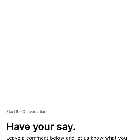
A
D
V
E
R
TI
S
E
M
E
N
T
Start the Conversation
Have your say.
Leave a comment below and let us know what you