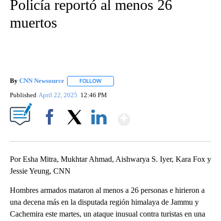
Policía reportó al menos 26
muertos
By
CNN Newsource
FOLLOW
FOLLOW "" TO RECEIVE NOTIFICATIONS ABOU
Published
April 22, 2025
12:46 PM
Show More
Facebook
X
LinkedIn
Por Esha Mitra, Mukhtar Ahmad, Aishwarya S. Iyer, Kara Fox y
Jessie Yeung, CNN
Hombres armados mataron al menos a 26 personas e hirieron a
una decena más en la disputada región himalaya de Jammu y
Cachemira este martes, un ataque inusual contra turistas en una