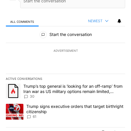
NEWEST
ALL COMMENTS
All Comments
Start the conversation
ADVERTISEMENT
ACTIVE CONVERSATIONS
The following is a list of the most commented articles in the last 7
A trending article titled "Trump’s top general is ‘looking for an 
Trump’s top general is ‘looking for an off-ramp’ from
Iran war as US military options remain limited,
sources say
30
A trending article titled "Trump signs executive orders that targe
Trump signs executive orders that target birthright
citizenship
61