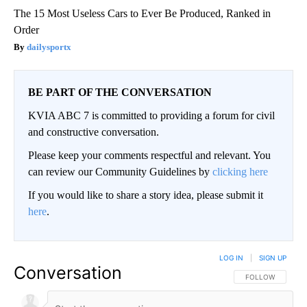
The 15 Most Useless Cars to Ever Be Produced, Ranked in
Order
dailysportx
BE PART OF THE CONVERSATION
KVIA ABC 7 is committed to providing a forum for civil
and constructive conversation.
Please keep your comments respectful and relevant. You
can review our Community Guidelines by
clicking here
If you would like to share a story idea, please submit it
here
.
LOG IN
|
SIGN UP
Conversation
FOLLOW THIS CO
FOLLOW