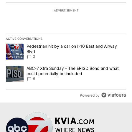
ADVERTISEMENT
ACTIVE CONVERSATIONS
The following is a list of the most commented articles in the last 7
A trending article titled "Pedestrian hit by a car on I-10 East an
Pedestrian hit by a car on I-10 East and Airway
Blvd
2
A trending article titled "ABC-7 Xtra Sunday - The EPISD Bond a
ABC-7 Xtra Sunday - The EPISD Bond and what
could potentially be included
6
Powered by