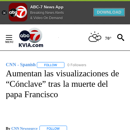
ABC-7 News App
DOWNLOAD
Breaking News Alerts
& Video On Demand
Skip
to
70°
Content
CNN - Spanish
0 Followers
FOLLOW
FOLLOW "CNN - SPANISH" TO RECEIVE NOTIFI
Aumentan las visualizaciones de
“Cónclave” tras la muerte del
papa Francisco
By
CNN Newsource
FOLLOW
FOLLOW "" TO RECEIVE NOTIFICATIONS ABOU