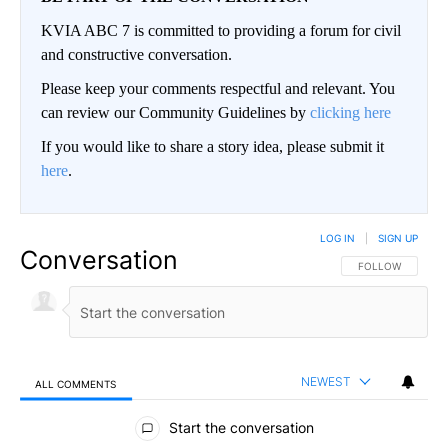
KVIA ABC 7 is committed to providing a forum for civil
and constructive conversation.
Please keep your comments respectful and relevant. You
can review our Community Guidelines by
clicking here
If you would like to share a story idea, please submit it
here
.
LOG IN
|
SIGN UP
Conversation
FOLLOW THIS CO
FOLLOW
NEWEST
ALL COMMENTS
All Comments
Start the conversation