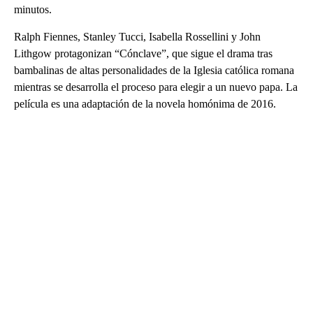
minutos.
Ralph Fiennes, Stanley Tucci, Isabella Rossellini y John
Lithgow protagonizan “Cónclave”, que sigue el drama tras
bambalinas de altas personalidades de la Iglesia católica romana
mientras se desarrolla el proceso para elegir a un nuevo papa. La
película es una adaptación de la novela homónima de 2016.
A
D
V
E
R
TI
S
E
M
E
N
T