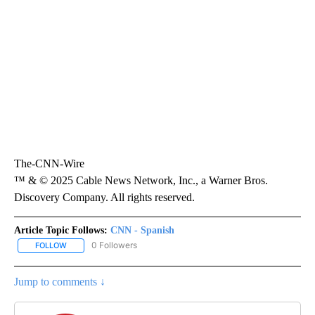
The-CNN-Wire
™ & © 2025 Cable News Network, Inc., a Warner Bros.
Discovery Company. All rights reserved.
Article Topic Follows:
CNN - Spanish
0 Followers
FOLLOW
FOLLOW "CNN - SPANISH" TO RECEIVE NOTIFICATIONS ABOUT NE
Jump to comments ↓