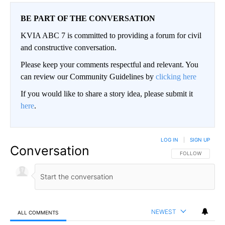
BE PART OF THE CONVERSATION
KVIA ABC 7 is committed to providing a forum for civil
and constructive conversation.
Please keep your comments respectful and relevant. You
can review our Community Guidelines by
clicking here
If you would like to share a story idea, please submit it
here
.
LOG IN
|
SIGN UP
Conversation
FOLLOW THIS CO
FOLLOW
NEWEST
ALL COMMENTS