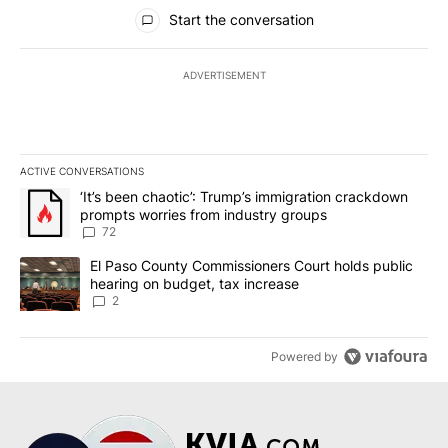
All Comments
Start the conversation
ADVERTISEMENT
ACTIVE CONVERSATIONS
The following is a list of the most commented articles in the last 7
A trending article titled "‘It’s been chaotic’: Trump’s immigrati
‘It’s been chaotic’: Trump’s immigration crackdown
prompts worries from industry groups
72
A trending article titled "El Paso County Commissioners Court ho
El Paso County Commissioners Court holds public
hearing on budget, tax increase
2
Powered by