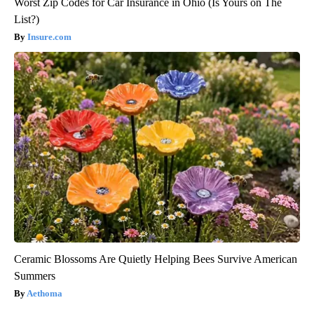
Worst Zip Codes for Car Insurance in Ohio (Is Yours on The
List?)
Insure.com
Ceramic Blossoms Are Quietly Helping Bees Survive American
Summers
Aethoma