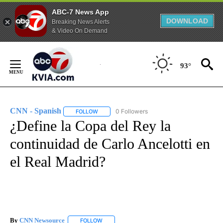
ABC-7 News App
DOWNLOAD
Breaking News Alerts
& Video On Demand
Skip
to
93°
Content
CNN - Spanish
0 Followers
FOLLOW
FOLLOW "CNN - SPANISH" TO RECEIVE NOTIFI
¿Define la Copa del Rey la
continuidad de Carlo Ancelotti en
el Real Madrid?
By
CNN Newsource
FOLLOW
FOLLOW "" TO RECEIVE NOTIFICATIONS ABOU