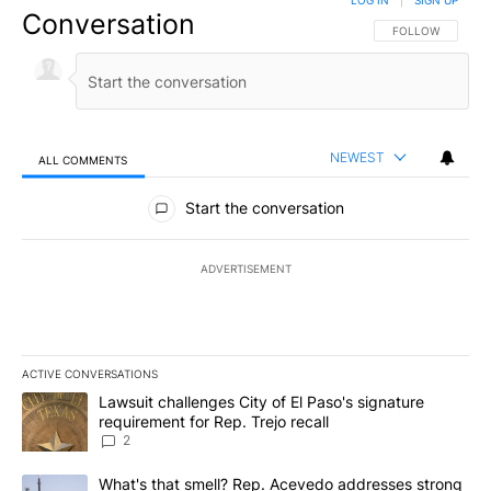
LOG IN
|
SIGN UP
Conversation
FOLLOW THIS CO
FOLLOW
NEWEST
ALL COMMENTS
All Comments
Start the conversation
ADVERTISEMENT
ACTIVE CONVERSATIONS
The following is a list of the most commented articles in the last 7
A trending article titled "Lawsuit challenges City of El Paso's sig
Lawsuit challenges City of El Paso's signature
requirement for Rep. Trejo recall
2
A trending article titled "What's that smell? Rep. Acevedo addre
What's that smell? Rep. Acevedo addresses strong