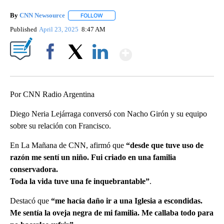
By
CNN Newsource
FOLLOW
FOLLOW "" TO RECEIVE NOTIFICATIONS ABOU
Published
April 23, 2025
8:47 AM
Show More
Facebook
X
LinkedIn
Por CNN Radio Argentina
Diego Neria Lejárraga conversó con Nacho Girón y su equipo
sobre su relación con Francisco.
En La Mañana de CNN, afirmó que
“desde que tuve uso de
razón me sentí un niño. Fui criado en una familia
conservadora.
Toda la vida tuve una fe inquebrantable”
.
Destacó que
“me hacía daño ir a una Iglesia a escondidas.
Me sentía la oveja negra de mi familia. Me callaba todo para