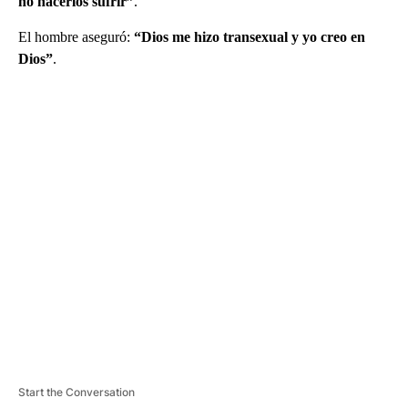
no hacerlos sufrir”
.
El hombre aseguró:
“Dios me hizo transexual y yo creo en
Dios”
.
A
D
V
E
R
TI
S
E
M
E
N
T
Start the Conversation