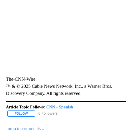
The-CNN-Wire
™ & © 2025 Cable News Network, Inc., a Warner Bros.
Discovery Company. All rights reserved.
Article Topic Follows:
CNN - Spanish
0 Followers
FOLLOW
FOLLOW "CNN - SPANISH" TO RECEIVE NOTIFICATIONS ABOUT NE
Jump to comments ↓