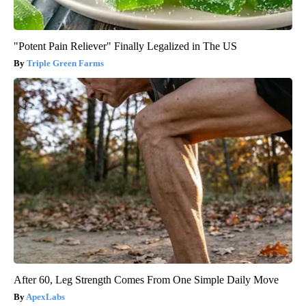
"Potent Pain Reliever" Finally Legalized in The US
Triple Green Farms
After 60, Leg Strength Comes From One Simple Daily Move
ApexLabs