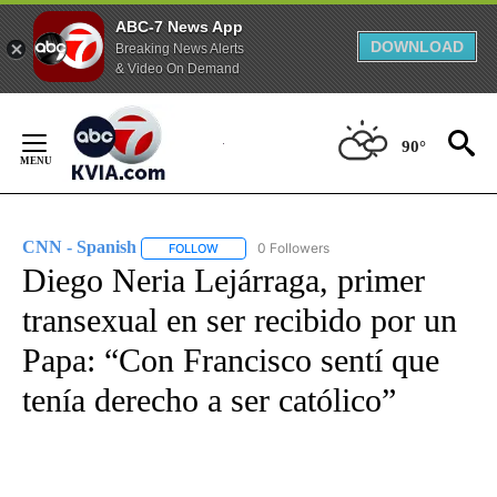
ABC-7 News App
DOWNLOAD
Breaking News Alerts
& Video On Demand
Skip
to
90°
Content
CNN - Spanish
0 Followers
FOLLOW
FOLLOW "CNN - SPANISH" TO RECEIVE NOTIFI
Diego Neria Lejárraga, primer
transexual en ser recibido por un
Papa: “Con Francisco sentí que
tenía derecho a ser católico”