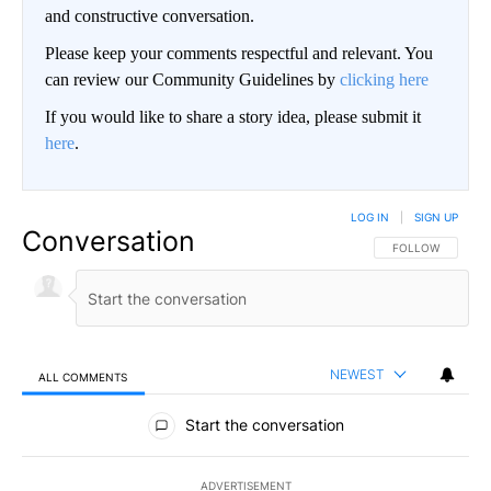
and constructive conversation.
Please keep your comments respectful and relevant. You
can review our Community Guidelines by
clicking here
If you would like to share a story idea, please submit it
here
.
LOG IN
|
SIGN UP
Conversation
FOLLOW THIS CO
FOLLOW
NEWEST
ALL COMMENTS
All Comments
Start the conversation
ADVERTISEMENT