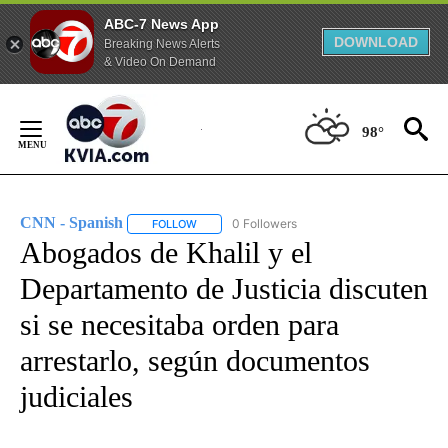
ABC-7 News App
DOWNLOAD
Breaking News Alerts
& Video On Demand
Skip
to
98°
Content
CNN - Spanish
0 Followers
FOLLOW
FOLLOW "CNN - SPANISH" TO RECEIVE NOTIFI
Abogados de Khalil y el
Departamento de Justicia discuten
si se necesitaba orden para
arrestarlo, según documentos
judiciales