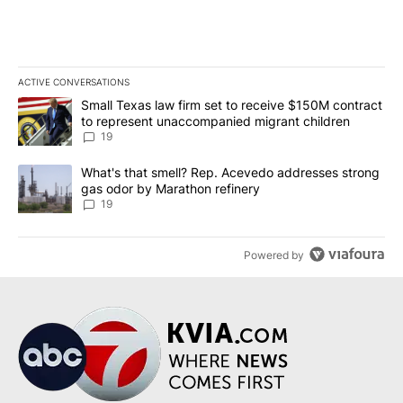
ACTIVE CONVERSATIONS
The following is a list of the most commented articles in the last 7
A trending article titled "Small Texas law firm set to receive $
Small Texas law firm set to receive $150M contract
to represent unaccompanied migrant children
19
A trending article titled "What's that smell? Rep. Acevedo addre
What's that smell? Rep. Acevedo addresses strong
gas odor by Marathon refinery
19
Powered by