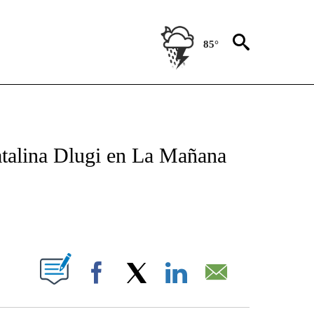
85°
TIFICATIONS ABOUT NEW PAGES ON "CNN - SPANISH".
talina Dlugi en La Mañana
ABOUT NEW PAGES ON "".
Facebook
X
LinkedIn
Email