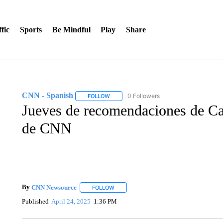
fic
Sports
Be Mindful
Play
Share
CNN - Spanish
0 Followers
FOLLOW
FOLLOW "CNN - SPANISH" TO RECEIVE NO
Jueves de recomendaciones de Ca
de CNN
By
CNN Newsource
FOLLOW
FOLLOW "" TO RECEIVE NOTIFICATIONS 
Published
April 24, 2025
1:36 PM