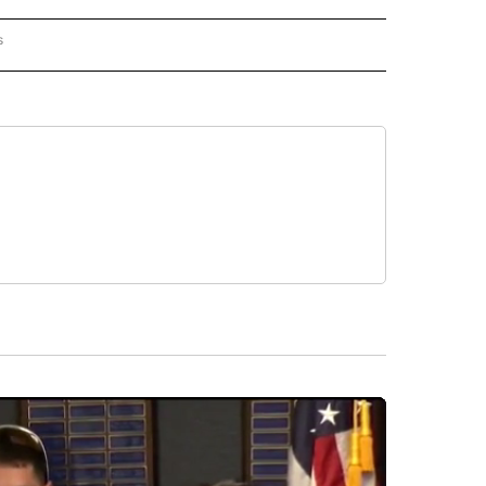
s
PANISH" TO RECEIVE NOTIFICATIONS ABOUT NEW PAGES ON "CNN - SPANISH".