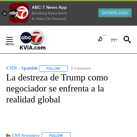
ABC-7 News App
DOWNLOAD
Breaking News Alerts
& Video On Demand
Skip
to
77°
Content
CNN - Spanish
0 Followers
FOLLOW
FOLLOW "CNN - SPANISH" TO RECEIVE NOTIFI
La destreza de Trump como
negociador se enfrenta a la
realidad global
By
CNN Newsource
FOLLOW
FOLLOW "" TO RECEIVE NOTIFICATIONS ABOU