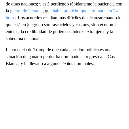
de otras naciones; y está perdiendo rápidamente la paciencia con
la
guerra de Ucrania
, que
había predicho que terminaría en 24
horas
. Los acuerdos resultan más difíciles de alcanzar cuando lo
que está en juego no son rascacielos y casinos, sino economías
enteras, la credibilidad de poderosos líderes extranjeros y la
soberanía nacional.
La creencia de Trump de que cada cuestión política es una
situación de ganar o perder ha dominado su regreso a la Casa
Blanca, y ha llevado a algunos éxitos nominales.
A
D
V
E
R
TI
S
E
M
E
N
T