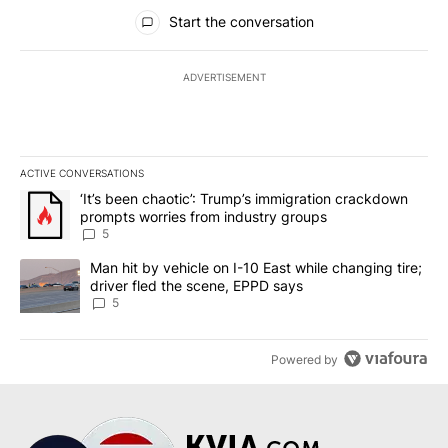
All Comments
Start the conversation
ADVERTISEMENT
ACTIVE CONVERSATIONS
The following is a list of the most commented articles in the last 7
A trending article titled "‘It’s been chaotic’: Trump’s immigrati
‘It’s been chaotic’: Trump’s immigration crackdown
prompts worries from industry groups
5
A trending article titled "Man hit by vehicle on I-10 East while c
Man hit by vehicle on I-10 East while changing tire;
driver fled the scene, EPPD says
5
Powered by