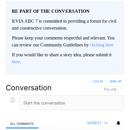
BE PART OF THE CONVERSATION
KVIA ABC 7 is committed to providing a forum for civil
and constructive conversation.
Please keep your comments respectful and relevant. You
can review our Community Guidelines by
clicking here
If you would like to share a story idea, please submit it
here
.
LOG IN
|
SIGN UP
Conversation
FOLLOW THIS CO
FOLLOW
NEWEST
ALL COMMENTS