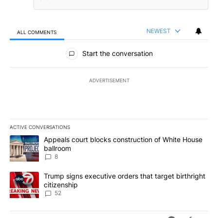
NEWEST
ALL COMMENTS
All Comments
Start the conversation
ADVERTISEMENT
ACTIVE CONVERSATIONS
The following is a list of the most commented articles in the last 7
A trending article titled "Appeals court blocks construction of W
Appeals court blocks construction of White House
ballroom
8
A trending article titled "Trump signs executive orders that targe
Trump signs executive orders that target birthright
citizenship
52