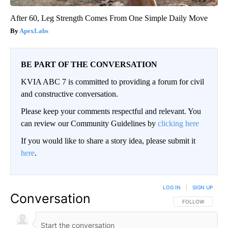
After 60, Leg Strength Comes From One Simple Daily Move
ApexLabs
BE PART OF THE CONVERSATION
KVIA ABC 7 is committed to providing a forum for civil
and constructive conversation.
Please keep your comments respectful and relevant. You
can review our Community Guidelines by
clicking here
If you would like to share a story idea, please submit it
here
.
LOG IN
|
SIGN UP
Conversation
FOLLOW THIS CO
FOLLOW