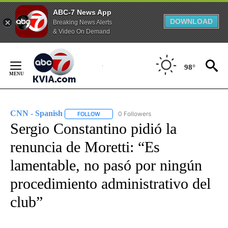
ABC-7 News App
DOWNLOAD
Breaking News Alerts
& Video On Demand
Skip
to
98°
Content
CNN - Spanish
0 Followers
FOLLOW
FOLLOW "CNN - SPANISH" TO RECEIVE NOTIFI
Sergio Constantino pidió la
renuncia de Moretti: “Es
lamentable, no pasó por ningún
procedimiento administrativo del
club”