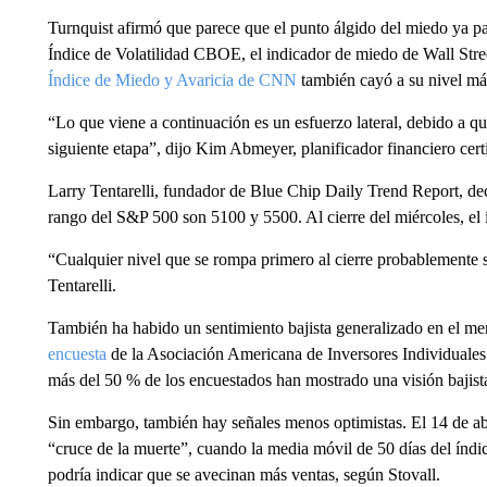
Turnquist afirmó que parece que el punto álgido del miedo ya pa
Índice de Volatilidad CBOE, el indicador de miedo de Wall Street
Índice de Miedo y Avaricia de CNN
también cayó a su nivel más
“Lo que viene a continuación es un esfuerzo lateral, debido a q
siguiente etapa”, dijo Kim Abmeyer, planificador financiero c
Larry Tentarelli, fundador de Blue Chip Daily Trend Report, dec
rango del S&P 500 son 5100 y 5500. Al cierre del miércoles, el í
“Cualquier nivel que se rompa primero al cierre probablemente s
Tentarelli.
También ha habido un sentimiento bajista generalizado en el me
encuesta
de la Asociación Americana de Inversores Individuales
más del 50 % de los encuestados han mostrado una visión bajist
Sin embargo, también hay señales menos optimistas. El 14 de ab
“cruce de la muerte”, cuando la media móvil de 50 días del índi
podría indicar que se avecinan más ventas, según Stovall.