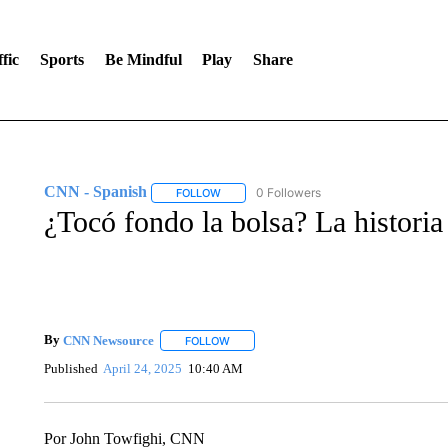
fic
Sports
Be Mindful
Play
Share
CNN - Spanish
0 Followers
FOLLOW
FOLLOW "CNN - SPANISH" TO RECEIVE NO
¿Tocó fondo la bolsa? La historia
By
CNN Newsource
FOLLOW
FOLLOW "" TO RECEIVE NOTIFICATIONS 
Published
April 24, 2025
10:40 AM
Por John Towfighi, CNN