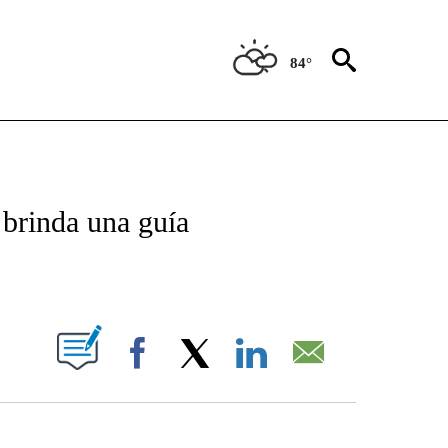
84°
TIFICATIONS ABOUT NEW PAGES ON "CNN - SPANISH".
 brinda una guía
ABOUT NEW PAGES ON "".
Facebook
X
LinkedIn
Email