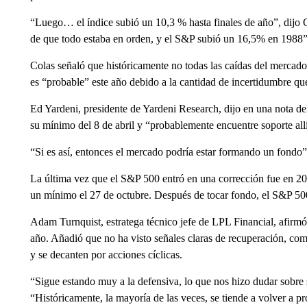
“Luego… el índice subió un 10,3 % hasta finales de año”, dijo C
de que todo estaba en orden, y el S&P subió un 16,5% en 1988”
Colas señaló que históricamente no todas las caídas del mercad
es “probable” este año debido a la cantidad de incertidumbre qu
Ed Yardeni, presidente de Yardeni Research, dijo en una nota d
su mínimo del 8 de abril y “probablemente encuentre soporte all
“Si es así, entonces el mercado podría estar formando un fondo”,
La última vez que el S&P 500 entró en una corrección fue en 2
un mínimo el 27 de octubre. Después de tocar fondo, el S&P 500
Adam Turnquist, estratega técnico jefe de LPL Financial, afirm
año. Añadió que no ha visto señales claras de recuperación, co
y se decanten por acciones cíclicas.
“Sigue estando muy a la defensiva, lo que nos hizo dudar sobre 
“Históricamente, la mayoría de las veces, se tiende a volver a p