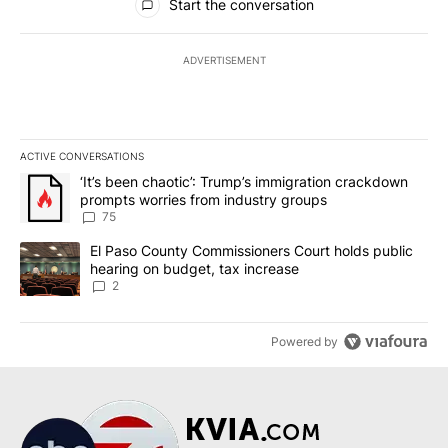
Start the conversation
ADVERTISEMENT
ACTIVE CONVERSATIONS
The following is a list of the most commented articles in the last 7
A trending article titled "‘It’s been chaotic’: Trump’s immigrati
‘It’s been chaotic’: Trump’s immigration crackdown
prompts worries from industry groups
75
A trending article titled "El Paso County Commissioners Court ho
El Paso County Commissioners Court holds public
hearing on budget, tax increase
2
Powered by