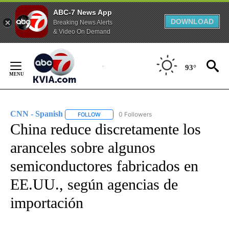
ABC-7 News App
DOWNLOAD
Breaking News Alerts
& Video On Demand
Skip
to
93°
Content
CNN - Spanish
0 Followers
FOLLOW
FOLLOW "CNN - SPANISH" TO RECEIVE NOTIFI
China reduce discretamente los
aranceles sobre algunos
semiconductores fabricados en
EE.UU., según agencias de
importación