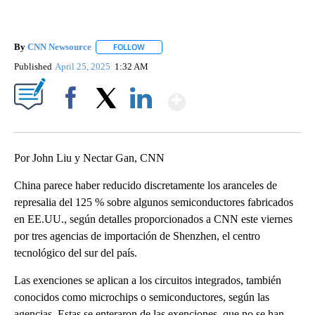
By
CNN Newsource
FOLLOW
FOLLOW "" TO RECEIVE NOTIFICATIONS ABOU
Published
April 25, 2025
1:32 AM
Show More
Facebook
X
LinkedIn
Por John Liu y Nectar Gan, CNN
China parece haber reducido discretamente los aranceles de
represalia del 125 % sobre algunos semiconductores fabricados
en EE.UU., según detalles proporcionados a CNN este viernes
por tres agencias de importación de Shenzhen, el centro
tecnológico del sur del país.
Las exenciones se aplican a los circuitos integrados, también
conocidos como microchips o semiconductores, según las
agencias. Estas se enteraron de las exenciones, que no se han