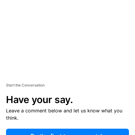
R
TI
S
E
M
E
N
T
Start the Conversation
Have your say.
Leave a comment below and let us know what you
think.