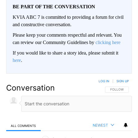
BE PART OF THE CONVERSATION
KVIA ABC 7 is committed to providing a forum for civil
and constructive conversation.
Please keep your comments respectful and relevant. You
can review our Community Guidelines by
clicking here
If you would like to share a story idea, please submit it
here
.
LOG IN
|
SIGN UP
Conversation
FOLLOW THIS CO
FOLLOW
NEWEST
ALL COMMENTS
All Comments