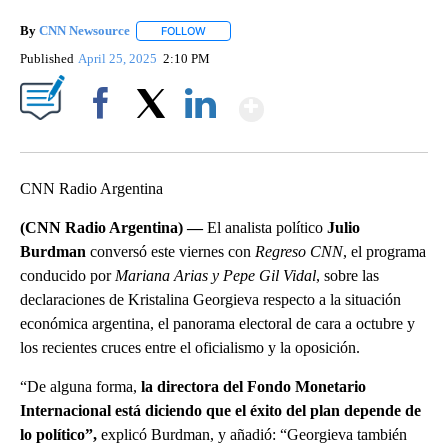
By
CNN Newsource
FOLLOW
FOLLOW "" TO RECEIVE NOTIFICATIONS ABOU
Published
April 25, 2025
2:10 PM
Show More
Facebook
X
LinkedIn
CNN Radio Argentina
(CNN Radio Argentina) —
El analista político
Julio
Burdman
conversó este viernes con
Regreso CNN
, el programa
conducido por
Mariana Arias y Pepe Gil Vidal
, sobre las
declaraciones de Kristalina Georgieva respecto a la situación
económica argentina, el panorama electoral de cara a octubre y
los recientes cruces entre el oficialismo y la oposición.
“De alguna forma,
la directora del Fondo Monetario
Internacional está diciendo que el éxito del plan depende de
lo político”,
explicó Burdman, y añadió: “Georgieva también