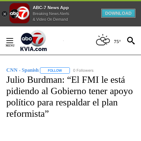
ABC-7 News App
DOWNLOAD
Breaking News Alerts
& Video On Demand
Skip
to
75°
Content
CNN - Spanish
0 Followers
FOLLOW
FOLLOW "CNN - SPANISH" TO RECEIVE NOTIFI
Julio Burdman: “El FMI le está
pidiendo al Gobierno tener apoyo
político para respaldar el plan
reformista”