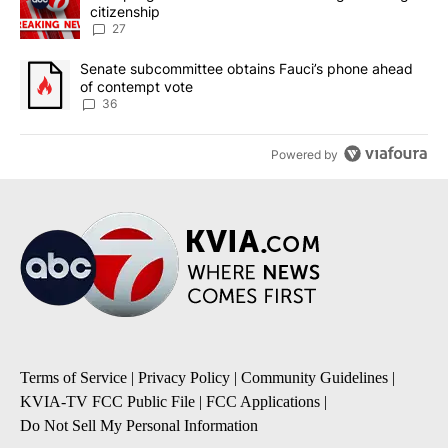
citizenship
27
A trending article titled "Senate subcommittee obtains Fauci’s 
Senate subcommittee obtains Fauci’s phone ahead
of contempt vote
36
Powered by
Terms of Service
|
Privacy Policy
|
Community Guidelines
|
KVIA-TV FCC Public File
|
FCC Applications
|
Do Not Sell My Personal Information