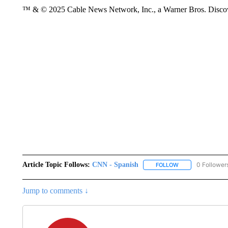
™ & © 2025 Cable News Network, Inc., a Warner Bros. Discove
Article Topic Follows:
CNN - Spanish
0 Follower
FOLLOW
FOLLOW "CNN - S
Jump to comments ↓