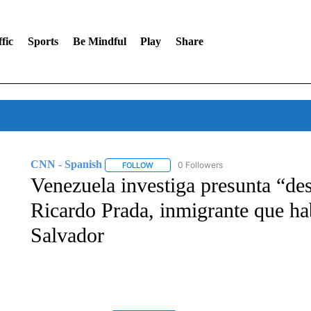
fic
Sports
Be Mindful
Play
Share
CNN - Spanish
0 Followers
FOLLOW
FOLLOW "CNN - SPANISH" TO RECEIVE NO
Venezuela investiga presunta “de
Ricardo Prada, inmigrante que ha
Salvador