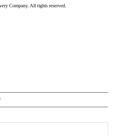
ry Company. All rights reserved.
s
PANISH" TO RECEIVE NOTIFICATIONS ABOUT NEW PAGES ON "CNN - SPANISH".