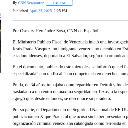
By
CNN Newsource
FOLLOW
FOLLOW "" TO RECEIVE NOTIFICATIONS 
Published
April 25, 2025
2:25 PM
Por Osmary Hernández Sosa, CNN en Español
El Ministerio Público Fiscal de Venezuela inició una investigac
Jesús Prada Vásquez, un inmigrante venezolano detenido en Esta
estadounidenses, deportado a El Salvador, según un comunicad
En el documento, publicado este miércoles, se informó que el fi
especializada” con un fiscal “con competencia en derechos human
Prada, de 34 años, trabajaba como repartidor en Detroit y fue d
trasladado a un centro de máxima seguridad en Texas, a la esper
agregó que, desde entonces, se desconoce su paradero.
Por su parte, el Departamento de Seguridad Nacional de EE.UU.
publicación en X que Prada, al que acusa sin haber presentado 
organización criminal venezolana catalogada como terrorista en e