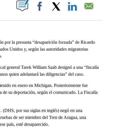
ABOUT NEW PAGES ON "".
Facebook
X
LinkedIn
Email
ión por la presunta “desaparición forzada” de Ricardo
dos Unidos y, según las autoridades migratorias
o.
scal general Tarek William Saab designó a una “fiscalía
os quien adelantará las diligencias” del caso.
etenido en enero en Michigan. Posteriormente fue
a de su deportación, según el comunicado. La Fiscalía
 (DHS, por sus siglas en inglés) negó en una
pruebas de ser miembro del Tren de Aragua, una
se país, esté desaparecido.