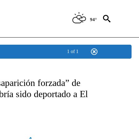
94°
1 of 1
TIFICATIONS ABOUT NEW PAGES ON "CNN - SPANISH".
saparición forzada” de
bría sido deportado a El