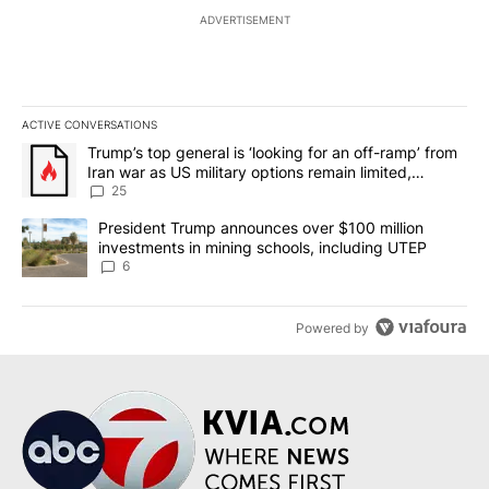
ADVERTISEMENT
ACTIVE CONVERSATIONS
The following is a list of the most commented articles in the last 7
A trending article titled "Trump’s top general is ‘looking for an o
Trump’s top general is ‘looking for an off-ramp’ from
Iran war as US military options remain limited,
sources say
25
A trending article titled "President Trump announces over $100 m
President Trump announces over $100 million
investments in mining schools, including UTEP
6
Powered by