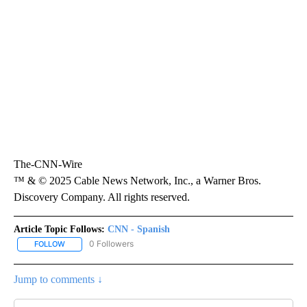
The-CNN-Wire
™ & © 2025 Cable News Network, Inc., a Warner Bros.
Discovery Company. All rights reserved.
Article Topic Follows:
CNN - Spanish
0 Followers
FOLLOW
FOLLOW "CNN - SPANISH" TO RECEIVE NOTIFICATIONS ABOUT NE
Jump to comments ↓