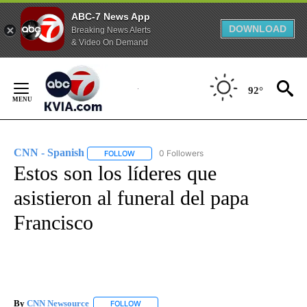
ABC-7 News App
DOWNLOAD
Breaking News Alerts
& Video On Demand
Skip
to
92°
Content
CNN - Spanish
0 Followers
FOLLOW
FOLLOW "CNN - SPANISH" TO RECEIVE NOTIFI
Estos son los líderes que
asistieron al funeral del papa
Francisco
By
CNN Newsource
FOLLOW
FOLLOW "" TO RECEIVE NOTIFICATIONS ABOU