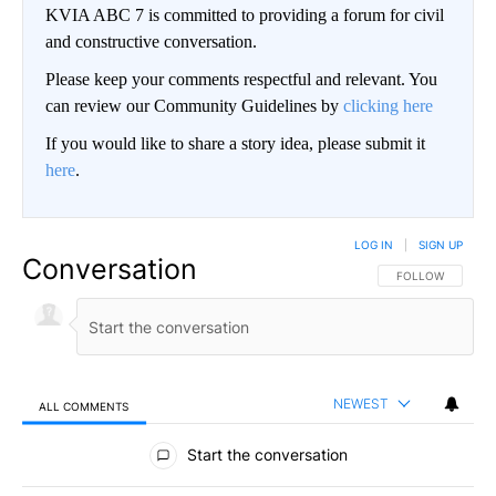
KVIA ABC 7 is committed to providing a forum for civil
and constructive conversation.
Please keep your comments respectful and relevant. You
can review our Community Guidelines by
clicking here
If you would like to share a story idea, please submit it
here
.
LOG IN
|
SIGN UP
Conversation
FOLLOW THIS CO
FOLLOW
NEWEST
ALL COMMENTS
All Comments
Start the conversation