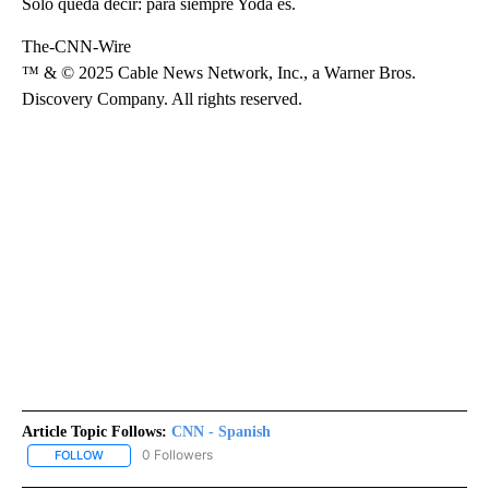
Solo queda decir: para siempre Yoda es.
The-CNN-Wire
™ & © 2025 Cable News Network, Inc., a Warner Bros.
Discovery Company. All rights reserved.
Article Topic Follows:
CNN - Spanish
0 Followers
FOLLOW
FOLLOW "CNN - SPANISH" TO RECEIVE NOTIFICATIONS ABOUT NE