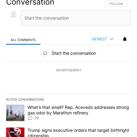
Conversation
FOLLOW THIS CO
FOLLOW
NEWEST
ALL COMMENTS
All Comments
Start the conversation
ADVERTISEMENT
ACTIVE CONVERSATIONS
The following is a list of the most commented articles in the last 7
A trending article titled "What's that smell? Rep. Acevedo addre
What's that smell? Rep. Acevedo addresses strong
gas odor by Marathon refinery
30
A trending article titled "Trump signs executive orders that targe
Trump signs executive orders that target birthright
citizenship