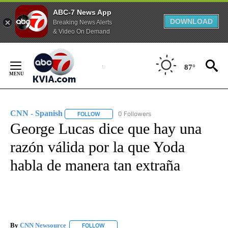
ABC-7 News App
DOWNLOAD
Breaking News Alerts
& Video On Demand
Skip
to
87°
Content
CNN - Spanish
0 Followers
FOLLOW
FOLLOW "CNN - SPANISH" TO RECEIVE NOTIFI
George Lucas dice que hay una
razón válida por la que Yoda
habla de manera tan extraña
By
CNN Newsource
FOLLOW
FOLLOW "" TO RECEIVE NOTIFICATIONS ABOU