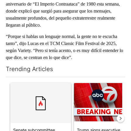
aniversario de “El Imperio Contraataca” de 1980 esta semana,
donde explicó que surgió para asegurar que los mensajes,
usualmente profundos, del pequeño extraterrestre realmente
llegaran al público.
“Porque si hablas un lenguaje normal, la gente no te escucha
tanto”, dijo Lucas en el TCM Classic Film Festival de 2025,
según Variety. “Pero si tenía acento, o es muy difícil entender lo
que dice, se centran en lo que dice”.
Trending Articles
The following is a list of the most commented articles in the last 7
A trending article titled "Senate subcommittee obtains Fauci’
A trending article titled "Tru
Senate subcommittee
Trump signs executive