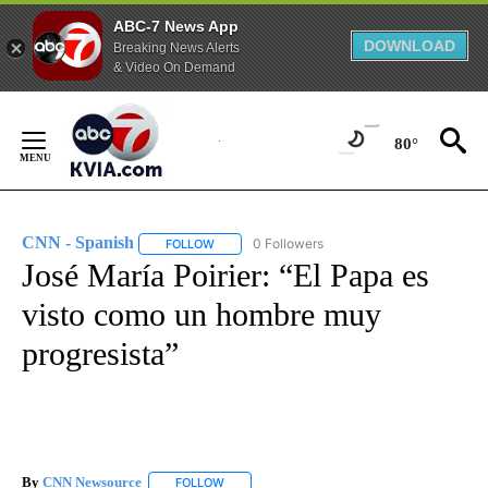
ABC-7 News App
DOWNLOAD
Breaking News Alerts
& Video On Demand
Skip
to
80°
Content
CNN - Spanish
0 Followers
FOLLOW
FOLLOW "CNN - SPANISH" TO RECEIVE NOTIFI
José María Poirier: “El Papa es
visto como un hombre muy
progresista”
By
CNN Newsource
FOLLOW
FOLLOW "" TO RECEIVE NOTIFICATIONS ABOU