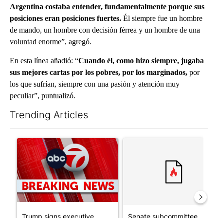
Argentina costaba entender, fundamentalmente porque sus
posiciones eran posiciones fuertes.
Él siempre fue un hombre
de mando, un hombre con decisión férrea y un hombre de una
voluntad enorme”, agregó.
En esta línea añadió: “
Cuando él, como hizo siempre, jugaba
sus mejores cartas por los pobres, por los marginados,
por
los que sufrían, siempre con una pasión y atención muy
peculiar”, puntualizó.
Trending Articles
The following is a list of the most commented articles in the last 7
A trending article titled "Trump signs executive orders that tar
A trending article titled "S
Trump signs executive
Senate subcommittee