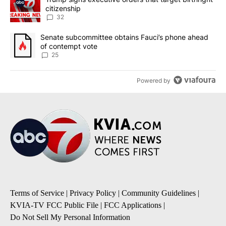
citizenship
32
A trending article titled "Senate subcommittee obtains Fauci’s 
Senate subcommittee obtains Fauci’s phone ahead
of contempt vote
25
Powered by
Terms of Service
|
Privacy Policy
|
Community Guidelines
|
KVIA-TV FCC Public File
|
FCC Applications
|
Do Not Sell My Personal Information