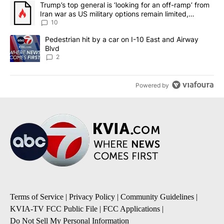
A trending article titled "Trump’s top general is ‘looking for an o
Trump’s top general is ‘looking for an off-ramp’ from
Iran war as US military options remain limited,
sources say
10
A trending article titled "Pedestrian hit by a car on I-10 East an
Pedestrian hit by a car on I-10 East and Airway
Blvd
2
Powered by
Terms of Service
|
Privacy Policy
|
Community Guidelines
|
KVIA-TV FCC Public File
|
FCC Applications
|
Do Not Sell My Personal Information