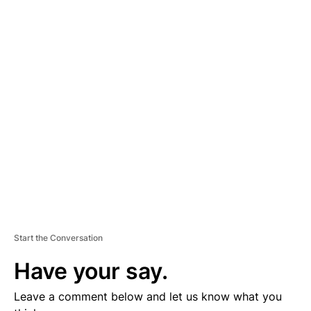
A
D
V
E
R
TI
S
E
M
E
N
T
Start the Conversation
Have your say.
Leave a comment below and let us know what you