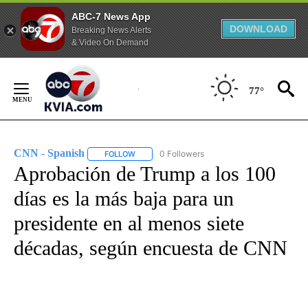
ABC-7 News App
DOWNLOAD
Breaking News Alerts
& Video On Demand
Skip
to
77°
Content
CNN - Spanish
0 Followers
FOLLOW
FOLLOW "CNN - SPANISH" TO RECEIVE NOTIFI
Aprobación de Trump a los 100
días es la más baja para un
presidente en al menos siete
décadas, según encuesta de CNN