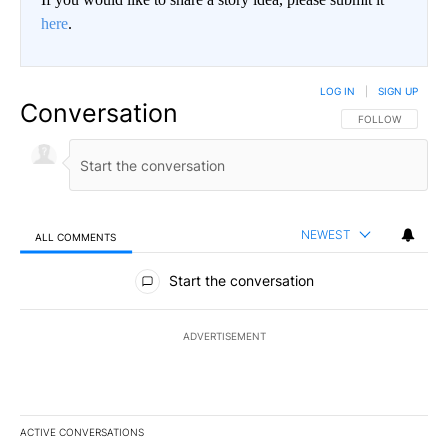
here
.
LOG IN
|
SIGN UP
Conversation
FOLLOW THIS CO
FOLLOW
NEWEST
ALL COMMENTS
All Comments
Start the conversation
ADVERTISEMENT
ACTIVE CONVERSATIONS
The following is a list of the most commented articles in the last 7