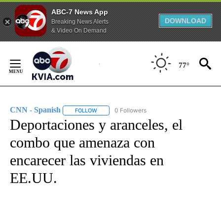
ABC-7 News App
DOWNLOAD
Breaking News Alerts
& Video On Demand
Skip
to
77°
Content
CNN - Spanish
0 Followers
FOLLOW
FOLLOW "CNN - SPANISH" TO RECEIVE NOTIFI
Deportaciones y aranceles, el
combo que amenaza con
encarecer las viviendas en
EE.UU.