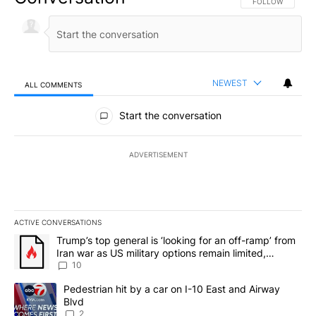
FOLLOW THIS CO
FOLLOW
NEWEST
ALL COMMENTS
All Comments
Start the conversation
ADVERTISEMENT
ACTIVE CONVERSATIONS
The following is a list of the most commented articles in the last 7
A trending article titled "Trump’s top general is ‘looking for an o
Trump’s top general is ‘looking for an off-ramp’ from
Iran war as US military options remain limited,
sources say
10
A trending article titled "Pedestrian hit by a car on I-10 East an
Pedestrian hit by a car on I-10 East and Airway
Blvd
2