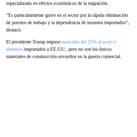
especializado en efectos económicos de la migración.
“Es particularmente grave en el sector por la rápida eliminación
de puestos de trabajo y la dependencia de insumos importados”,
destacó.
El presidente Trump impuso
aranceles del 25% al acero y
aluminio
importados a EE.UU., pero no son los únicos
materiales de construcción envueltos en la guerra comercial.
A
D
V
E
R
TI
S
E
M
E
N
T