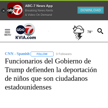
ABC-7 News App
DOWNLOAD
Breaking News Alerts
& Video On Demand
Skip
to
78°
Content
CNN - Spanish
0 Followers
FOLLOW
FOLLOW "CNN - SPANISH" TO RECEIVE NOTIFI
Funcionarios del Gobierno de
Trump defienden la deportación
de niños que son ciudadanos
estadounidenses