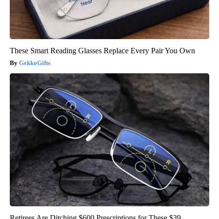
These Smart Reading Glasses Replace Every Pair You Own
GekkoGifts
Retirees Are Ditching $600 Prescriptions for These $39