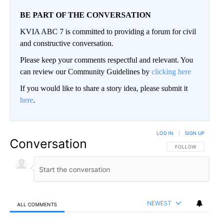
BE PART OF THE CONVERSATION
KVIA ABC 7 is committed to providing a forum for civil
and constructive conversation.
Please keep your comments respectful and relevant. You
can review our Community Guidelines by
clicking here
If you would like to share a story idea, please submit it
here
.
LOG IN
|
SIGN UP
Conversation
FOLLOW THIS CO
FOLLOW
NEWEST
ALL COMMENTS
All Comments