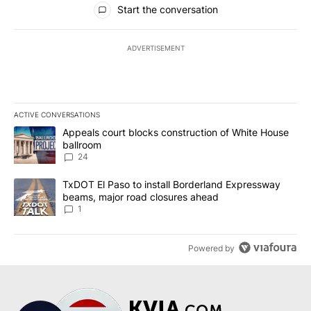
Start the conversation
ADVERTISEMENT
ACTIVE CONVERSATIONS
The following is a list of the most commented articles in the last 7
A trending article titled "Appeals court blocks construction of W
Appeals court blocks construction of White House
ballroom
24
A trending article titled "TxDOT El Paso to install Borderland E
TxDOT El Paso to install Borderland Expressway
beams, major road closures ahead
1
Powered by