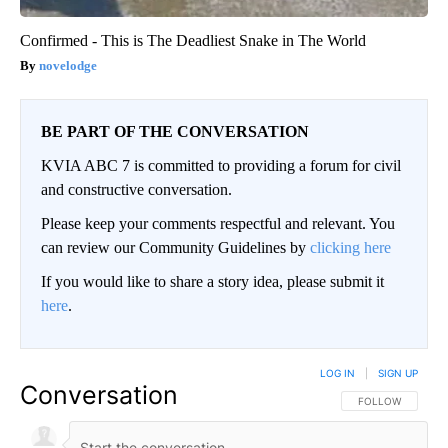
Confirmed - This is The Deadliest Snake in The World
novelodge
BE PART OF THE CONVERSATION
KVIA ABC 7 is committed to providing a forum for civil
and constructive conversation.
Please keep your comments respectful and relevant. You
can review our Community Guidelines by
clicking here
If you would like to share a story idea, please submit it
here
.
LOG IN
|
SIGN UP
Conversation
FOLLOW THIS CO
FOLLOW