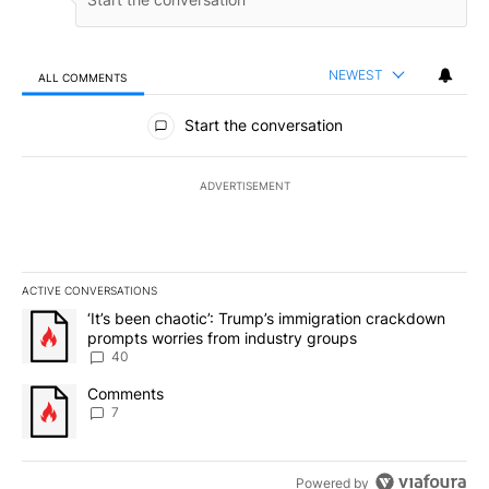
NEWEST
ALL COMMENTS
All Comments
Start the conversation
ADVERTISEMENT
ACTIVE CONVERSATIONS
The following is a list of the most commented articles in the last 7
A trending article titled "‘It’s been chaotic’: Trump’s immigrati
‘It’s been chaotic’: Trump’s immigration crackdown
prompts worries from industry groups
40
A trending article titled "Comments" with 7 comments.
Comments
7
Powered by