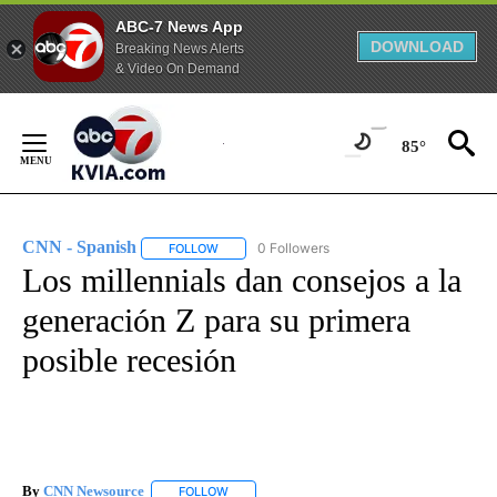
ABC-7 News App
DOWNLOAD
Breaking News Alerts
& Video On Demand
Skip
to
85°
Content
CNN - Spanish
0 Followers
FOLLOW
FOLLOW "CNN - SPANISH" TO RECEIVE NOTIFI
Los millennials dan consejos a la
generación Z para su primera
posible recesión
By
CNN Newsource
FOLLOW
FOLLOW "" TO RECEIVE NOTIFICATIONS ABOU