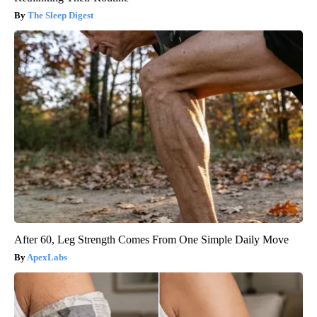
The Sleep Digest
After 60, Leg Strength Comes From One Simple Daily Move
ApexLabs