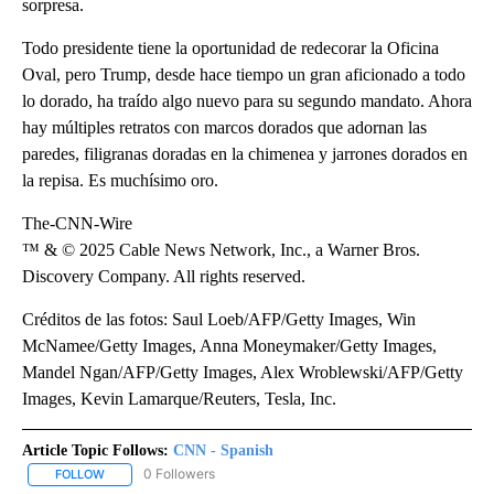
sorpresa.
Todo presidente tiene la oportunidad de redecorar la Oficina
Oval, pero Trump, desde hace tiempo un gran aficionado a todo
lo dorado, ha traído algo nuevo para su segundo mandato. Ahora
hay múltiples retratos con marcos dorados que adornan las
paredes, filigranas doradas en la chimenea y jarrones dorados en
la repisa. Es muchísimo oro.
The-CNN-Wire
™ & © 2025 Cable News Network, Inc., a Warner Bros.
Discovery Company. All rights reserved.
Créditos de las fotos: Saul Loeb/AFP/Getty Images, Win
McNamee/Getty Images, Anna Moneymaker/Getty Images,
Mandel Ngan/AFP/Getty Images, Alex Wroblewski/AFP/Getty
Images, Kevin Lamarque/Reuters, Tesla, Inc.
Article Topic Follows:
CNN - Spanish
0 Followers
FOLLOW
FOLLOW "CNN - SPANISH" TO RECEIVE NOTIFICATIONS ABOUT NE