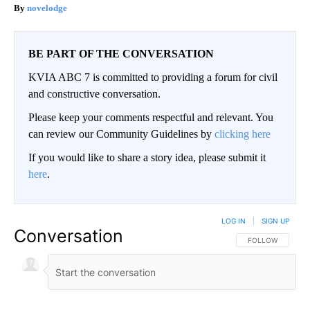
novelodge
BE PART OF THE CONVERSATION
KVIA ABC 7 is committed to providing a forum for civil
and constructive conversation.
Please keep your comments respectful and relevant. You
can review our Community Guidelines by
clicking here
If you would like to share a story idea, please submit it
here
.
LOG IN
|
SIGN UP
Conversation
FOLLOW THIS CO
FOLLOW