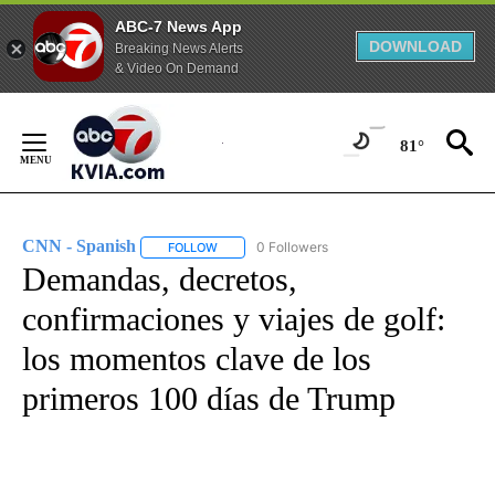
ABC-7 News App
DOWNLOAD
Breaking News Alerts
& Video On Demand
Skip
to
81°
Content
CNN - Spanish
0 Followers
FOLLOW
FOLLOW "CNN - SPANISH" TO RECEIVE NOTIFI
Demandas, decretos,
confirmaciones y viajes de golf:
los momentos clave de los
primeros 100 días de Trump