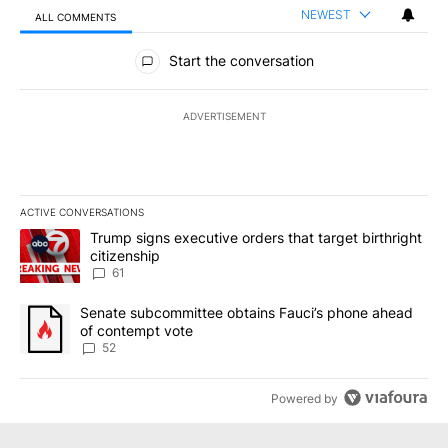
NEWEST
ALL COMMENTS
All Comments
Start the conversation
ADVERTISEMENT
ACTIVE CONVERSATIONS
The following is a list of the most commented articles in the last 7
A trending article titled "Trump signs executive orders that targe
Trump signs executive orders that target birthright
citizenship
61
A trending article titled "Senate subcommittee obtains Fauci’s 
Senate subcommittee obtains Fauci’s phone ahead
of contempt vote
52
Powered by