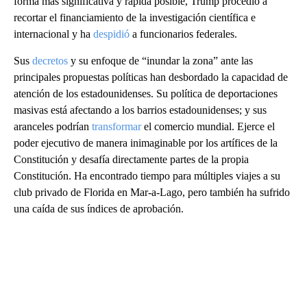
forma más significativa y rápida posible, Trump procedió a
recortar el financiamiento de la investigación científica e
internacional y ha
despidió
a funcionarios federales.
Sus
decretos
y su enfoque de “inundar la zona” ante las
principales propuestas políticas han desbordado la capacidad de
atención de los estadounidenses. Su política de deportaciones
masivas está afectando a los barrios estadounidenses; y sus
aranceles podrían
transformar
el comercio mundial. Ejerce el
poder ejecutivo de manera inimaginable por los artífices de la
Constitución y desafía directamente partes de la propia
Constitución. Ha encontrado tiempo para múltiples viajes a su
club privado de Florida en Mar-a-Lago, pero también ha sufrido
una caída de sus índices de aprobación.
A
D
V
E
R
TI
S
E
M