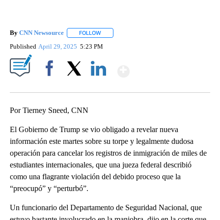
By
CNN Newsource
FOLLOW
FOLLOW "" TO RECEIVE NOTIFICATIONS ABOU
Published
April 29, 2025
5:23 PM
Show More
Facebook
X
LinkedIn
Por Tierney Sneed, CNN
El Gobierno de Trump se vio obligado a revelar nueva
información este martes sobre su torpe y legalmente dudosa
operación para cancelar los registros de inmigración de miles de
estudiantes internacionales, que una jueza federal describió
como una flagrante violación del debido proceso que la
“preocupó” y “perturbó”.
Un funcionario del Departamento de Seguridad Nacional, que
estuvo bastante involucrado en la maniobra, dijo en la corte que