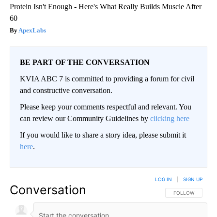
Protein Isn't Enough - Here's What Really Builds Muscle After
60
ApexLabs
BE PART OF THE CONVERSATION
KVIA ABC 7 is committed to providing a forum for civil
and constructive conversation.
Please keep your comments respectful and relevant. You
can review our Community Guidelines by
clicking here
If you would like to share a story idea, please submit it
here
.
LOG IN
|
SIGN UP
Conversation
FOLLOW THIS CO
FOLLOW