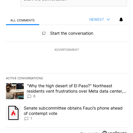
NEWEST
ALL COMMENTS
All Comments
Start the conversation
ADVERTISEMENT
ACTIVE CONVERSATIONS
The following is a list of the most commented articles in the last 7
A trending article titled ""Why the high desert of El Paso?" Northe
"Why the high desert of El Paso?" Northeast
residents vent frustrations over Meta data center,
utilities
6
A trending article titled "Senate subcommittee obtains Fauci’s 
Senate subcommittee obtains Fauci’s phone ahead
of contempt vote
1