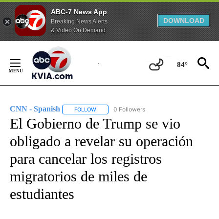
ABC-7 News App
DOWNLOAD
Breaking News Alerts
& Video On Demand
Skip
to
84°
Content
CNN - Spanish
0 Followers
FOLLOW
FOLLOW "CNN - SPANISH" TO RECEIVE NOTIFI
El Gobierno de Trump se vio
obligado a revelar su operación
para cancelar los registros
migratorios de miles de
estudiantes