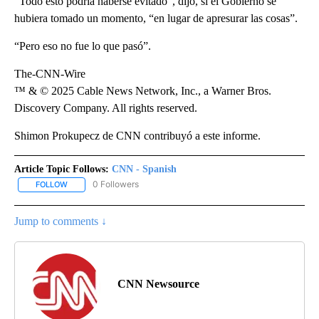
“Todo esto podría haberse evitado”, dijo, si el Gobierno se
hubiera tomado un momento, “en lugar de apresurar las cosas”.
“Pero eso no fue lo que pasó”.
The-CNN-Wire
™ & © 2025 Cable News Network, Inc., a Warner Bros.
Discovery Company. All rights reserved.
Shimon Prokupecz de CNN contribuyó a este informe.
Article Topic Follows:
CNN - Spanish
0 Followers
FOLLOW
FOLLOW "CNN - SPANISH" TO RECEIVE NOTIFICATIONS ABOUT NE
Jump to comments ↓
CNN Newsource