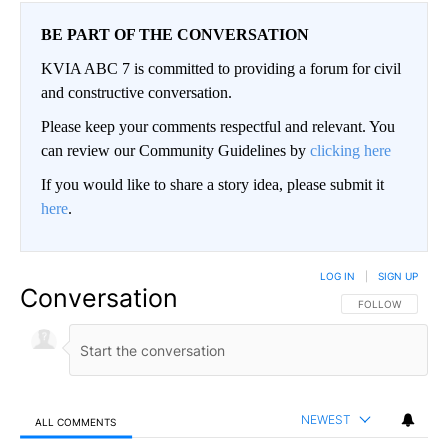
BE PART OF THE CONVERSATION
KVIA ABC 7 is committed to providing a forum for civil
and constructive conversation.
Please keep your comments respectful and relevant. You
can review our Community Guidelines by
clicking here
If you would like to share a story idea, please submit it
here
.
LOG IN
|
SIGN UP
Conversation
FOLLOW THIS CO
FOLLOW
NEWEST
ALL COMMENTS