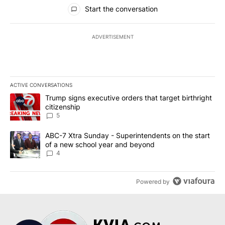
All Comments
Start the conversation
ADVERTISEMENT
ACTIVE CONVERSATIONS
The following is a list of the most commented articles in the last 7
A trending article titled "Trump signs executive orders that targe
Trump signs executive orders that target birthright
citizenship
5
A trending article titled "ABC-7 Xtra Sunday - Superintendents o
ABC-7 Xtra Sunday - Superintendents on the start
of a new school year and beyond
4
Powered by