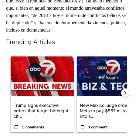
que forzó la renuncia de Benedicto XVI. También mencionó
que, si bien en aquel momento el mundo atravesaba conflictos
importantes, “de 2013 a hoy el número de conflictos bélicos se
ha duplicado” y “ha crecido enormemente la violencia política,
incluso en democracias”.
Trending Articles
The following is a list of the most commented articles in the last 7
A trending article titled "Trump signs executive orders that tar
A trending article titled "Ne
Trump signs executive
New Mexico judge orders
orders that target birthright
Meta to pay $567 million
cit...
into a...
5 comments
1 comment