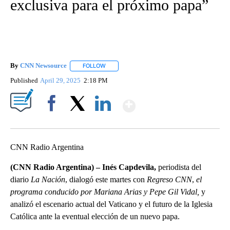
exclusiva para el próximo papa”
By
CNN Newsource
FOLLOW
FOLLOW "" TO RECEIVE NOTIFICATIONS ABOU
Published
April 29, 2025
2:18 PM
Show More
Facebook
X
LinkedIn
CNN Radio Argentina
(CNN Radio Argentina) – Inés Capdevila,
periodista del
diario
La Nación
, dialogó este martes con
Regreso CNN
,
el
programa conducido por Mariana Arias y Pepe Gil Vidal,
y
analizó el escenario actual del Vaticano y el futuro de la Iglesia
Católica ante la eventual elección de un nuevo papa.