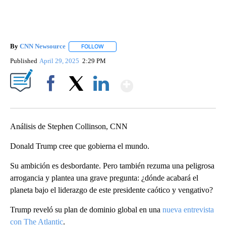
By
CNN Newsource
FOLLOW
FOLLOW "" TO RECEIVE NOTIFICATIONS ABOU
Published
April 29, 2025
2:29 PM
Show More
Facebook
X
LinkedIn
Análisis de Stephen Collinson, CNN
Donald Trump cree que gobierna el mundo.
Su ambición es desbordante. Pero también rezuma una peligrosa
arrogancia y plantea una grave pregunta: ¿dónde acabará el
planeta bajo el liderazgo de este presidente caótico y vengativo?
Trump reveló su plan de dominio global en una
nueva entrevista
con The Atlantic
.