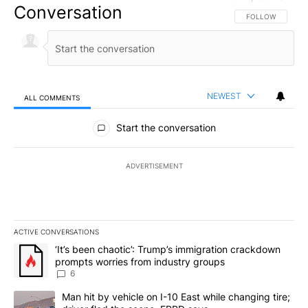
Conversation
FOLLOW THIS CO
FOLLOW
NEWEST
ALL COMMENTS
All Comments
Start the conversation
ADVERTISEMENT
ACTIVE CONVERSATIONS
The following is a list of the most commented articles in the last 7
A trending article titled "‘It’s been chaotic’: Trump’s immigrati
‘It’s been chaotic’: Trump’s immigration crackdown
prompts worries from industry groups
6
A trending article titled "Man hit by vehicle on I-10 East while c
Man hit by vehicle on I-10 East while changing tire;