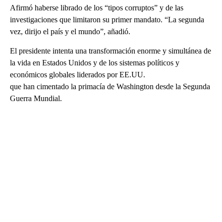
Afirmó haberse librado de los “tipos corruptos” y de las
investigaciones que limitaron su primer mandato. “La segunda
vez, dirijo el país y el mundo”, añadió.
El presidente intenta una transformación enorme y simultánea de
la vida en Estados Unidos y de los sistemas políticos y
económicos globales liderados por EE.UU.
que han cimentado la primacía de Washington desde la Segunda
Guerra Mundial.
A
D
V
E
R
TI
S
E
M
E
N
T