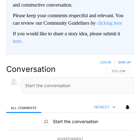
and constructive conversation.
Please keep your comments respectful and relevant. You
can review our Community Guidelines by
clicking here
If you would like to share a story idea, please submit it
here
.
LOG IN
|
SIGN UP
Conversation
FOLLOW THIS CO
FOLLOW
NEWEST
ALL COMMENTS
All Comments
Start the conversation
ADVERTISEMENT