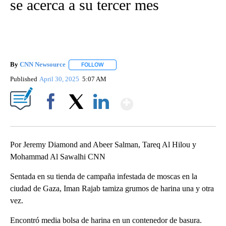
se acerca a su tercer mes
By
CNN Newsource
FOLLOW
FOLLOW "" TO RECEIVE NOTIFICATIONS ABOU
Published
April 30, 2025
5:07 AM
Show More
Facebook
X
LinkedIn
Por Jeremy Diamond and Abeer Salman, Tareq Al Hilou y
Mohammad Al Sawalhi CNN
Sentada en su tienda de campaña infestada de moscas en la
ciudad de Gaza, Iman Rajab tamiza grumos de harina una y otra
vez.
Encontró media bolsa de harina en un contenedor de basura.