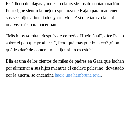
Está lleno de plagas y muestra claros signos de contaminación.
Pero sigue siendo la mejor esperanza de Rajab para mantener a
sus seis hijos alimentados y con vida. Así que tamiza la harina
una vez más para hacer pan.
“Mis hijos vomitan después de comerlo. Huele fatal”, dice Rajab
sobre el pan que produce. “¿Pero qué más puedo hacer? ¿Con
qué les daré de comer a mis hijos si no es esto?”.
Ella es una de los cientos de miles de padres en Gaza que luchan
por alimentar a sus hijos mientras el enclave palestino, devastado
por la guerra, se encamina
hacia una hambruna total
.
A
D
V
E
R
TI
S
E
M
E
N
T