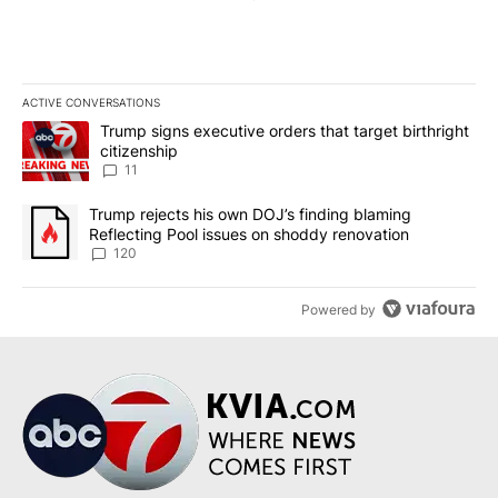
ACTIVE CONVERSATIONS
The following is a list of the most commented articles in the last 7
A trending article titled "Trump signs executive orders that target
Trump signs executive orders that target birthright
citizenship
11
A trending article titled "Trump rejects his own DOJ’s finding bl
Trump rejects his own DOJ’s finding blaming
Reflecting Pool issues on shoddy renovation
120
Powered by