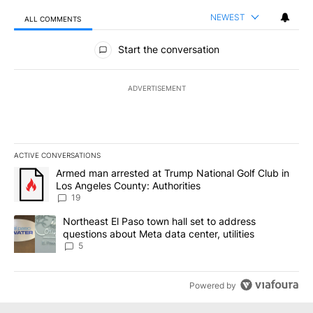
NEWEST
ALL COMMENTS
All Comments
Start the conversation
ADVERTISEMENT
ACTIVE CONVERSATIONS
The following is a list of the most commented articles in the last 7
A trending article titled "Armed man arrested at Trump National G
Armed man arrested at Trump National Golf Club in
Los Angeles County: Authorities
19
A trending article titled "Northeast El Paso town hall set to addr
Northeast El Paso town hall set to address
questions about Meta data center, utilities
5
Powered by