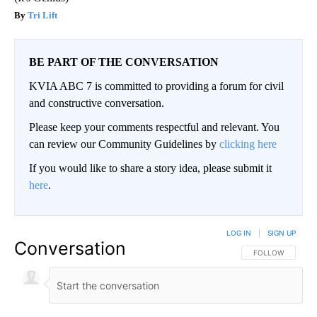
Tri Lift
BE PART OF THE CONVERSATION
KVIA ABC 7 is committed to providing a forum for civil
and constructive conversation.
Please keep your comments respectful and relevant. You
can review our Community Guidelines by
clicking here
If you would like to share a story idea, please submit it
here
.
LOG IN
|
SIGN UP
Conversation
FOLLOW THIS CO
FOLLOW