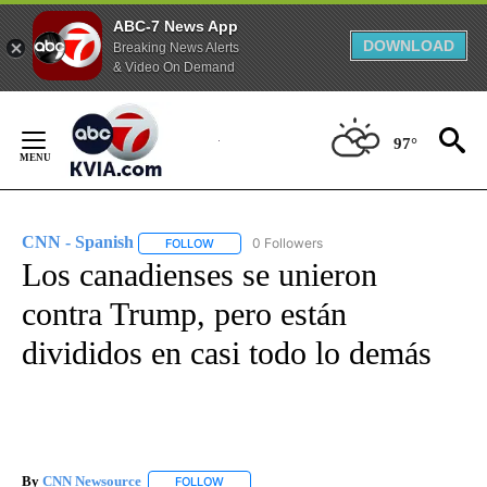
ABC-7 News App
DOWNLOAD
Breaking News Alerts
& Video On Demand
Skip
to
97°
Content
CNN - Spanish
0 Followers
FOLLOW
FOLLOW "CNN - SPANISH" TO RECEIVE NOTIFI
Los canadienses se unieron
contra Trump, pero están
divididos en casi todo lo demás
By
CNN Newsource
FOLLOW
FOLLOW "" TO RECEIVE NOTIFICATIONS ABOU