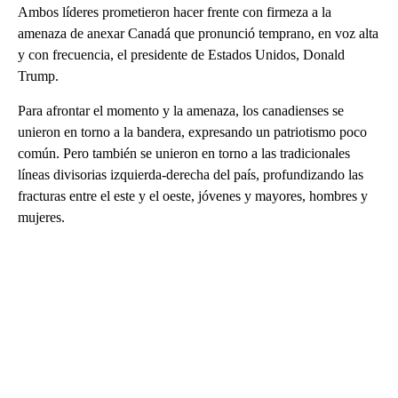
Ambos líderes prometieron hacer frente con firmeza a la
amenaza de anexar Canadá que pronunció temprano, en voz alta
y con frecuencia, el presidente de Estados Unidos, Donald
Trump.
Para afrontar el momento y la amenaza, los canadienses se
unieron en torno a la bandera, expresando un patriotismo poco
común. Pero también se unieron en torno a las tradicionales
líneas divisorias izquierda-derecha del país, profundizando las
fracturas entre el este y el oeste, jóvenes y mayores, hombres y
mujeres.
A
D
V
E
R
TI
S
E
M
E
N
T