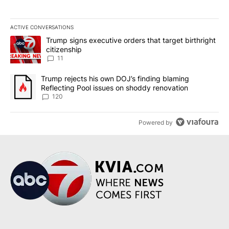
ACTIVE CONVERSATIONS
The following is a list of the most commented articles in the last 7
A trending article titled "Trump signs executive orders that target
Trump signs executive orders that target birthright
citizenship
11
A trending article titled "Trump rejects his own DOJ’s finding bl
Trump rejects his own DOJ’s finding blaming
Reflecting Pool issues on shoddy renovation
120
Powered by