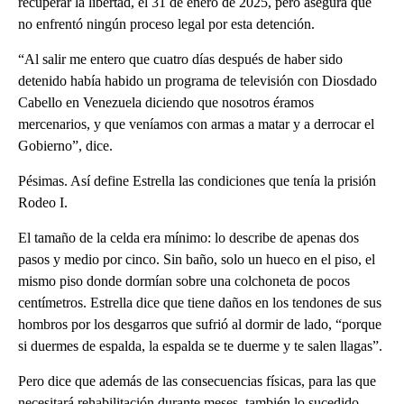
recuperar la libertad, el 31 de enero de 2025, pero asegura que
no enfrentó ningún proceso legal por esta detención.
“Al salir me entero que cuatro días después de haber sido
detenido había habido un programa de televisión con Diosdado
Cabello en Venezuela diciendo que nosotros éramos
mercenarios, y que veníamos con armas a matar y a derrocar el
Gobierno”, dice.
Pésimas. Así define Estrella las condiciones que tenía la prisión
Rodeo I.
El tamaño de la celda era mínimo: lo describe de apenas dos
pasos y medio por cinco. Sin baño, solo un hueco en el piso, el
mismo piso donde dormían sobre una colchoneta de pocos
centímetros. Estrella dice que tiene daños en los tendones de sus
hombros por los desgarros que sufrió al dormir de lado, “porque
si duermes de espalda, la espalda se te duerme y te salen llagas”.
Pero dice que además de las consecuencias físicas, para las que
necesitará rehabilitación durante meses, también lo sucedido