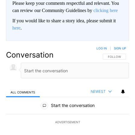
Please keep your comments respectful and relevant. You
can review our Community Guidelines by
clicking here
If you would like to share a story idea, please submit it
here
.
LOG IN
|
SIGN UP
Conversation
FOLLOW THIS CO
FOLLOW
NEWEST
ALL COMMENTS
All Comments
Start the conversation
ADVERTISEMENT