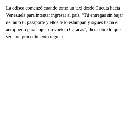
La odisea comenzó cuando tomó un taxi desde Cúcuta hacia
Venezuela para intentar ingresar al país. “Tú entregas sin bajar
del auto tu pasaporte y ellos te lo estampan y sigues hacia el
aeropuerto para coger un vuelo a Caracas”, dice sobre lo que
sería un procedimiento regular.
A
D
V
E
R
TI
S
E
M
E
N
T