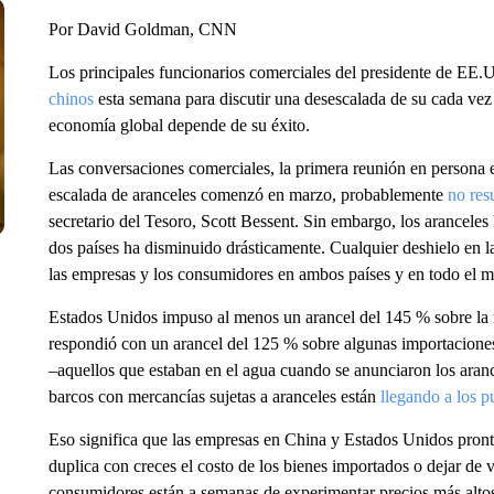
Por David Goldman, CNN
Los principales funcionarios comerciales del presidente de E
chinos
esta semana para discutir una desescalada de su cada vez 
economía global depende de su éxito.
Las conversaciones comerciales, la primera reunión en persona 
escalada de aranceles comenzó en marzo, probablemente
no res
secretario del Tesoro, Scott Bessent. Sin embargo, los aranceles
dos países ha disminuido drásticamente. Cualquier deshielo en l
las empresas y los consumidores en ambos países y en todo el 
Estados Unidos impuso al menos un arancel del 145 % sobre la m
respondió con un arancel del 125 % sobre algunas importaciones
–aquellos que estaban en el agua cuando se anunciaron los arance
barcos con mercancías sujetas a aranceles están
llegando a los p
Eso significa que las empresas en China y Estados Unidos pronto
duplica con creces el costo de los bienes importados o dejar de 
consumidores están a semanas de experimentar precios más altos 