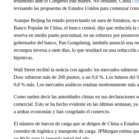
testimonio ante el Congreso este martes. No obstante, China
cam
revisando las propuestas de Estados Unidos para comenzar conv
Aunque Beijing ha estado proyectando un aura de fortaleza, su 
Banco Popular de China, el banco central, dijo que reduciría la
reserva en medio punto porcentual, en un esfuerzo por promover
gobernador del banco, Pan Gongsheng, también anunció una redu
recompra inversa a siete días, lo que resultará en una reducción 
hipotecas.
Wall Street recibió la noticia con agrado: los mercados subieron
Dow subieron más de 200 puntos, o un 0,6 %. Los futuros del 
0,8 % más. Los mercados asiáticos estaban modestamente más al
Como suelen decir las autoridades chinas en sus declaraciones 
comercial. Esto se ha hecho evidente en las últimas semanas, ya 
a ambas economías y han congelado el comercio.
El número de barcos de carga que se dirigen de China a Estad
corredor de logística y transporte de carga. JPMorgan estima qu
un 80 % para la segunda mitad del año.