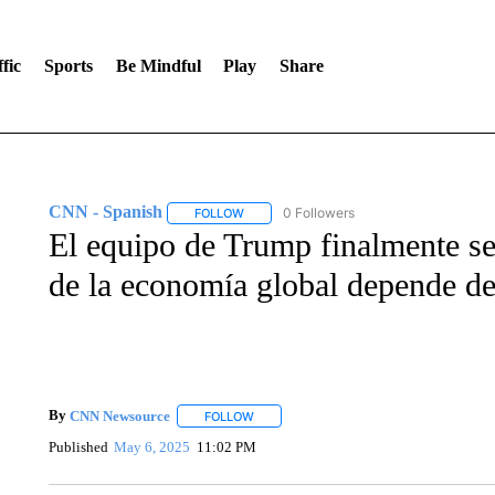
fic
Sports
Be Mindful
Play
Share
CNN - Spanish
0 Followers
FOLLOW
FOLLOW "CNN - SPANISH" TO RECEIVE NO
El equipo de Trump finalmente se
de la economía global depende de
By
CNN Newsource
FOLLOW
FOLLOW "" TO RECEIVE NOTIFICATIONS 
Published
May 6, 2025
11:02 PM