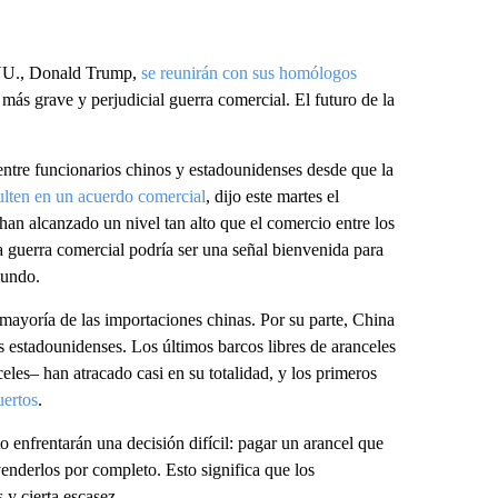
E.UU., Donald Trump,
se reunirán con sus homólogos
más grave y perjudicial guerra comercial. El futuro de la
entre funcionarios chinos y estadounidenses desde que la
ulten en un acuerdo comercial
, dijo este martes el
 han alcanzado un nivel tan alto que el comercio entre los
a guerra comercial podría ser una señal bienvenida para
mundo.
ayoría de las importaciones chinas. Por su parte, China
 estadounidenses. Los últimos barcos libres de aranceles
les– han atracado casi en su totalidad, y los primeros
uertos
.
 enfrentarán una decisión difícil: pagar un arancel que
venderlos por completo. Esto significa que los
y cierta escasez.