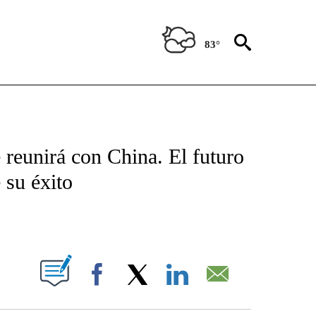
83°
TIFICATIONS ABOUT NEW PAGES ON "CNN - SPANISH".
 reunirá con China. El futuro
 su éxito
ABOUT NEW PAGES ON "".
Facebook
X
LinkedIn
Email