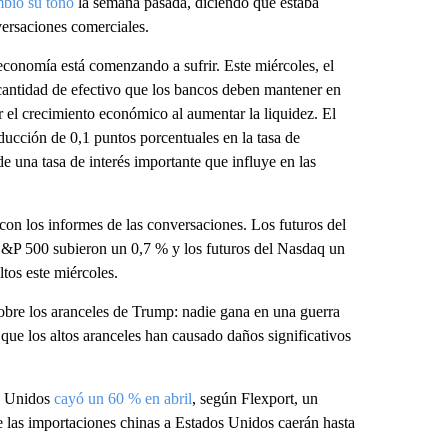
bió su tono
la semana pasada, diciendo que estaba
ersaciones comerciales.
economía está comenzando a sufrir. Este miércoles, el
 cantidad de efectivo que los bancos deben mantener en
 el crecimiento económico al aumentar la liquidez. El
cción de 0,1 puntos porcentuales en la tasa de
de una tasa de interés importante que influye en las
 con los informes de las conversaciones. Los futuros del
S&P 500 subieron un 0,7 % y los futuros del Nasdaq un
tos este miércoles.
sobre los aranceles de Trump: nadie gana en una guerra
que los altos aranceles han causado daños significativos
os Unidos
cayó un 60 % en abril
, según Flexport, un
e las importaciones chinas a Estados Unidos caerán hasta