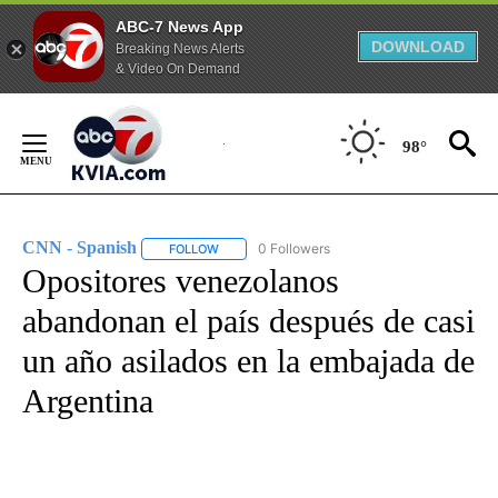
ABC-7 News App
DOWNLOAD
Breaking News Alerts
& Video On Demand
Skip
to
98°
Content
CNN - Spanish
0 Followers
FOLLOW
FOLLOW "CNN - SPANISH" TO RECEIVE NOTIFI
Opositores venezolanos
abandonan el país después de casi
un año asilados en la embajada de
Argentina