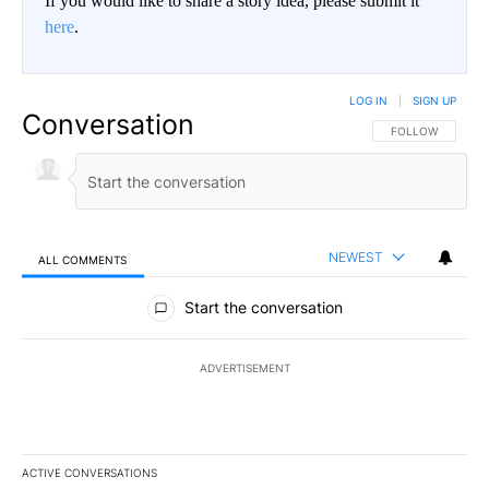
If you would like to share a story idea, please submit it
here
.
LOG IN
|
SIGN UP
Conversation
FOLLOW THIS CO
FOLLOW
NEWEST
ALL COMMENTS
All Comments
Start the conversation
ADVERTISEMENT
ACTIVE CONVERSATIONS