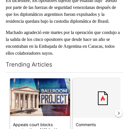
En diciembre, los opositores dijeron que estaban bajo “asedio”
por parte de las fuerzas de seguridad venezolanas después de
que los diplomáticos argentinos fueran expulsados y la
residencia quedara bajo la custodia diplomática de Brasil.
Machado agradeció este martes por la operación que condujo a
la salida de los cinco opositores que desde hace un año se
encontraban en la Embajada de Argentina en Caracas, todos
ellos colaboradores suyos.
Trending Articles
The following is a list of the most commented articles in the last 7
A trending article titled "Appeals court blocks construction o
A trending article titled "Co
Appeals court blocks
Comments