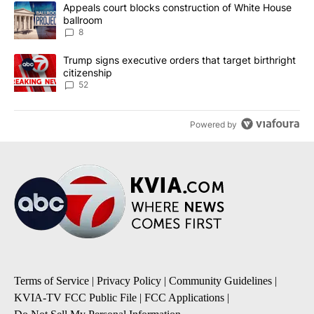
The following is a list of the most commented articles in the last 7
A trending article titled "Appeals court blocks construction of W
Appeals court blocks construction of White House
ballroom
8
A trending article titled "Trump signs executive orders that targe
Trump signs executive orders that target birthright
citizenship
52
Powered by
Terms of Service
|
Privacy Policy
|
Community Guidelines
|
KVIA-TV FCC Public File
|
FCC Applications
|