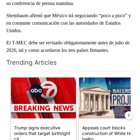
su conferencia de prensa matutina.
Sheinbaum afirmó que México irá negociando “poco a poco” y
en constante comunicación con las autoridades de Estados
Unidos.
El T-MEC debe ser revisado obligatoriamente antes de julio de
2026, tal y como acordaron los tres países firmantes.
Trending Articles
The following is a list of the most commented articles in the last 7
A trending article titled "Trump signs executive orders that tar
A trending article titled "Ap
Trump signs executive
Appeals court blocks
orders that target birthright
construction of White House
cit...
ballro...