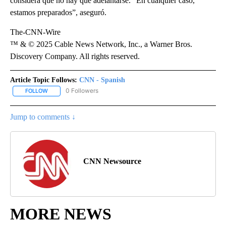
considera que no hay que adelantarse. “En cualquier caso,
estamos preparados”, aseguró.
The-CNN-Wire
™ & © 2025 Cable News Network, Inc., a Warner Bros.
Discovery Company. All rights reserved.
Article Topic Follows:
CNN - Spanish
0 Followers
FOLLOW
FOLLOW "CNN - SPANISH" TO RECEIVE NOTIFICATIONS ABOUT NE
Jump to comments ↓
CNN Newsource
MORE NEWS