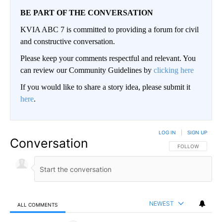
BE PART OF THE CONVERSATION
KVIA ABC 7 is committed to providing a forum for civil
and constructive conversation.
Please keep your comments respectful and relevant. You
can review our Community Guidelines by
clicking here
If you would like to share a story idea, please submit it
here
.
LOG IN
|
SIGN UP
Conversation
FOLLOW THIS CO
FOLLOW
NEWEST
ALL COMMENTS
All Comments