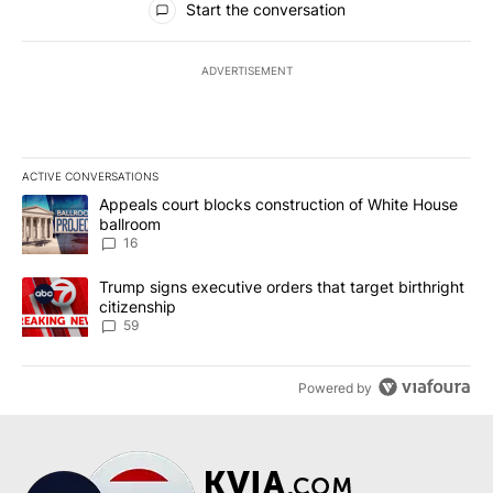
Start the conversation
ADVERTISEMENT
ACTIVE CONVERSATIONS
The following is a list of the most commented articles in the last 7
A trending article titled "Appeals court blocks construction of W
Appeals court blocks construction of White House
ballroom
16
A trending article titled "Trump signs executive orders that targe
Trump signs executive orders that target birthright
citizenship
59
Powered by