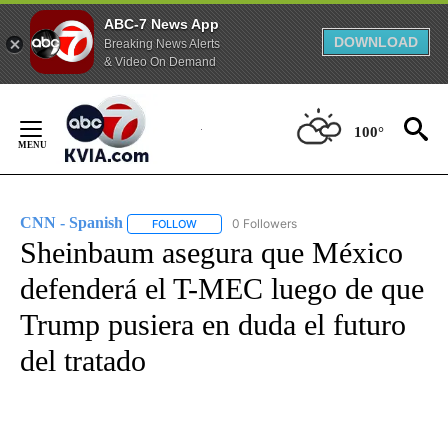
ABC-7 News App
DOWNLOAD
Breaking News Alerts
& Video On Demand
Skip
to
100°
Content
CNN - Spanish
0 Followers
FOLLOW
FOLLOW "CNN - SPANISH" TO RECEIVE NOTIFI
Sheinbaum asegura que México
defenderá el T-MEC luego de que
Trump pusiera en duda el futuro
del tratado