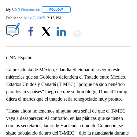
By
CNN Newsource
FOLLOW
FOLLOW "" TO RECEIVE NOTIFICATIONS ABOU
Published
May 7, 2025
2:15 PM
Show More
Facebook
X
LinkedIn
CNN Español
La presidenta de México, Claudia Sheinbaum, aseguró este
miércoles que su Gobierno defenderá el Tratado entre México,
Estados Unidos y Canadá (T-MEC) “porque ha sido benéfico
para los tres países” luego de que su homólogo, Donald Trump,
dijera el martes que el tratado sería renegociado muy pronto.
“Hasta ahora no tenemos ninguna otra señal de que el T-MEC
vaya a desaparecer. Al contrario, en las pláticas que se tienen
con los secretarios, tanto de Hacienda como de Comercio, se
sigue trabajando dentro del T-MEC”, dijo la mandataria durante