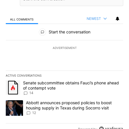
NEWEST
ALL COMMENTS
All Comments
Start the conversation
ADVERTISEMENT
ACTIVE CONVERSATIONS
The following is a list of the most commented articles in the last 7
A trending article titled "Senate subcommittee obtains Fauci’s 
Senate subcommittee obtains Fauci’s phone ahead
of contempt vote
14
A trending article titled "Abbott announces proposed policies to 
Abbott announces proposed policies to boost
housing supply in Texas during Socorro visit
12