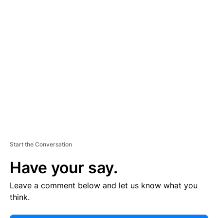
E
R
TI
S
E
M
E
N
T
Start the Conversation
Have your say.
Leave a comment below and let us know what you
think.