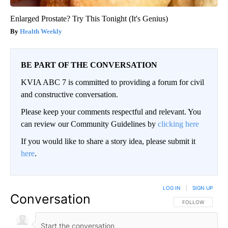
Enlarged Prostate? Try This Tonight (It's Genius)
Health Weekly
BE PART OF THE CONVERSATION
KVIA ABC 7 is committed to providing a forum for civil
and constructive conversation.
Please keep your comments respectful and relevant. You
can review our Community Guidelines by
clicking here
If you would like to share a story idea, please submit it
here
.
LOG IN
|
SIGN UP
Conversation
FOLLOW THIS CO
FOLLOW