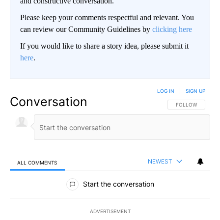
and constructive conversation.
Please keep your comments respectful and relevant. You
can review our Community Guidelines by
clicking here
If you would like to share a story idea, please submit it
here
.
LOG IN
|
SIGN UP
Conversation
FOLLOW THIS CO
FOLLOW
NEWEST
ALL COMMENTS
All Comments
Start the conversation
ADVERTISEMENT