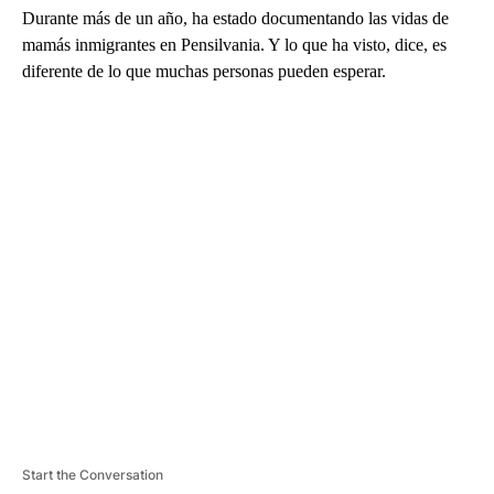
Durante más de un año, ha estado documentando las vidas de
mamás inmigrantes en Pensilvania. Y lo que ha visto, dice, es
diferente de lo que muchas personas pueden esperar.
A
D
V
E
R
TI
S
E
M
E
N
T
Start the Conversation