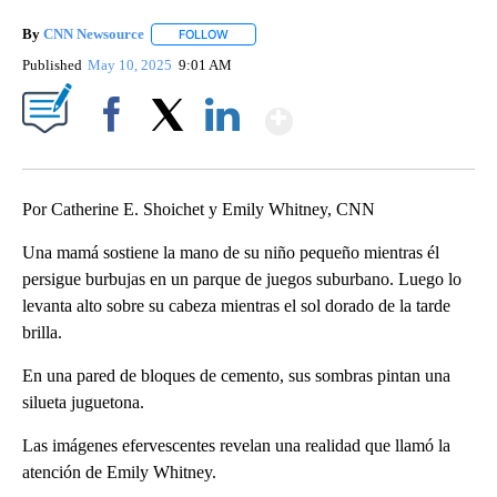
By
CNN Newsource
FOLLOW
FOLLOW "" TO RECEIVE NOTIFICATIONS ABOU
Published
May 10, 2025
9:01 AM
Show More
Facebook
X
LinkedIn
Por Catherine E. Shoichet y Emily Whitney, CNN
Una mamá sostiene la mano de su niño pequeño mientras él
persigue burbujas en un parque de juegos suburbano. Luego lo
levanta alto sobre su cabeza mientras el sol dorado de la tarde
brilla.
En una pared de bloques de cemento, sus sombras pintan una
silueta juguetona.
Las imágenes efervescentes revelan una realidad que llamó la
atención de Emily Whitney.