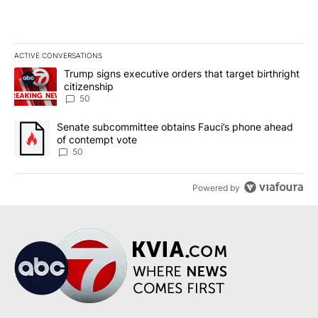
ACTIVE CONVERSATIONS
The following is a list of the most commented articles in the last 7
A trending article titled "Trump signs executive orders that targe
Trump signs executive orders that target birthright
citizenship
50
A trending article titled "Senate subcommittee obtains Fauci’s 
Senate subcommittee obtains Fauci’s phone ahead
of contempt vote
50
Powered by