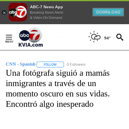
ABC-7 News App
DOWNLOAD
Breaking News Alerts
& Video On Demand
Skip
to
94°
Content
CNN - Spanish
0 Followers
FOLLOW
FOLLOW "CNN - SPANISH" TO RECEIVE NOTIFI
Una fotógrafa siguió a mamás
inmigrantes a través de un
momento oscuro en sus vidas.
Encontró algo inesperado