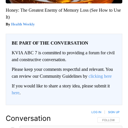
Honey: The Greatest Enemy of Memory Loss (See How to Use
It)
Health Weekly
BE PART OF THE CONVERSATION
KVIA ABC 7 is committed to providing a forum for civil
and constructive conversation.
Please keep your comments respectful and relevant. You
can review our Community Guidelines by
clicking here
If you would like to share a story idea, please submit it
here
.
LOG IN
|
SIGN UP
Conversation
FOLLOW THIS CO
FOLLOW