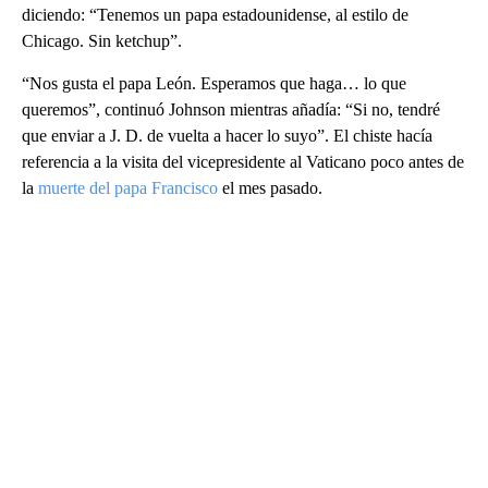
diciendo: “Tenemos un papa estadounidense, al estilo de
Chicago. Sin ketchup”.
“Nos gusta el papa León. Esperamos que haga… lo que
queremos”, continuó Johnson mientras añadía: “Si no, tendré
que enviar a J. D. de vuelta a hacer lo suyo”. El chiste hacía
referencia a la visita del vicepresidente al Vaticano poco antes de
la
muerte del papa Francisco
el mes pasado.
A
D
V
E
R
TI
S
E
M
E
N
T