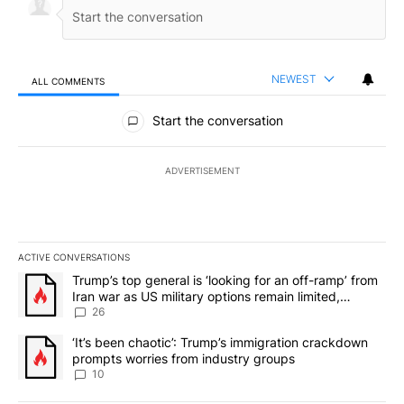
NEWEST
ALL COMMENTS
All Comments
Start the conversation
ADVERTISEMENT
ACTIVE CONVERSATIONS
The following is a list of the most commented articles in the last 7
A trending article titled "Trump’s top general is ‘looking for an o
Trump’s top general is ‘looking for an off-ramp’ from
Iran war as US military options remain limited,
sources say
26
A trending article titled "‘It’s been chaotic’: Trump’s immigrati
‘It’s been chaotic’: Trump’s immigration crackdown
prompts worries from industry groups
10