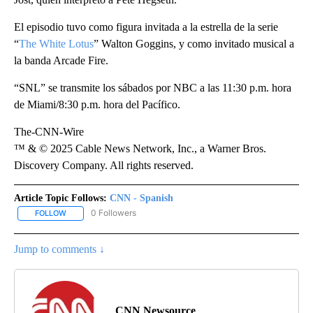
El episodio tuvo como figura invitada a la estrella de la serie
“
The White Lotus
” Walton Goggins, y como invitado musical a
la banda Arcade Fire.
“SNL” se transmite los sábados por NBC a las 11:30 p.m. hora
de Miami/8:30 p.m. hora del Pacífico.
The-CNN-Wire
™ & © 2025 Cable News Network, Inc., a Warner Bros.
Discovery Company. All rights reserved.
Article Topic Follows:
CNN - Spanish
0 Followers
FOLLOW
FOLLOW "CNN - SPANISH" TO RECEIVE NOTIFICATIONS ABOUT NE
Jump to comments ↓
CNN Newsource