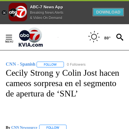
ABC-7 News App
DOWNLOAD
Breaking News Alerts
& Video On Demand
Skip
to
80°
Content
CNN - Spanish
0 Followers
FOLLOW
FOLLOW "CNN - SPANISH" TO RECEIVE NOTIFI
Cecily Strong y Colin Jost hacen
cameos sorpresa en el segmento
de apertura de ‘SNL’
By
CNN Newsource
FOLLOW
FOLLOW "" TO RECEIVE NOTIFICATIONS ABOU