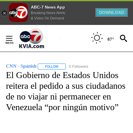
ABC-7 News App
DOWNLOAD
Breaking News Alerts
& Video On Demand
Skip
to
87°
Content
CNN - Spanish
0 Followers
FOLLOW
FOLLOW "CNN - SPANISH" TO RECEIVE NOTIFI
El Gobierno de Estados Unidos
reitera el pedido a sus ciudadanos
de no viajar ni permanecer en
Venezuela “por ningún motivo”