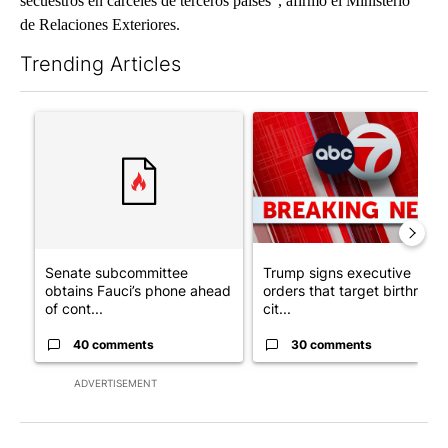
secuestros en cárceles de terceros países”, afirmó el Ministerio
de Relaciones Exteriores.
Trending Articles
The following is a list of the most commented articles in the last 7
A trending article titled "Senate subcommittee obtains Fauci’
A trending article titled "Tru
Senate subcommittee
Trump signs executive
obtains Fauci’s phone ahead
orders that target birthright
of cont...
cit...
40 comments
30 comments
ADVERTISEMENT