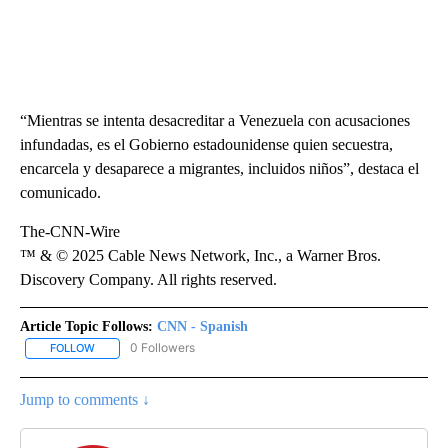
“Mientras se intenta desacreditar a Venezuela con acusaciones
infundadas, es el Gobierno estadounidense quien secuestra,
encarcela y desaparece a migrantes, incluidos niños”, destaca el
comunicado.
The-CNN-Wire
™ & © 2025 Cable News Network, Inc., a Warner Bros.
Discovery Company. All rights reserved.
Article Topic Follows:
CNN - Spanish
0 Followers
FOLLOW
FOLLOW "CNN - SPANISH" TO RECEIVE NOTIFICATIONS ABOUT NE
Jump to comments ↓