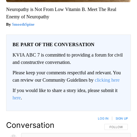
Neuropathy is Not From Low Vitamin B. Meet The Real
Enemy of Neuropathy
SmoothSpine
BE PART OF THE CONVERSATION
KVIA ABC 7 is committed to providing a forum for civil
and constructive conversation.
Please keep your comments respectful and relevant. You
can review our Community Guidelines by
clicking here
If you would like to share a story idea, please submit it
here
.
LOG IN
|
SIGN UP
Conversation
FOLLOW THIS CO
FOLLOW