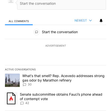
NEWEST
ALL COMMENTS
All Comments
Start the conversation
ADVERTISEMENT
ACTIVE CONVERSATIONS
The following is a list of the most commented articles in the last 7
A trending article titled "What's that smell? Rep. Acevedo addre
What's that smell? Rep. Acevedo addresses strong
gas odor by Marathon refinery
30
A trending article titled "Senate subcommittee obtains Fauci’s 
Senate subcommittee obtains Fauci’s phone ahead
of contempt vote
42