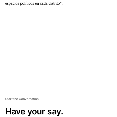
espacios políticos en cada distrito”.
A
D
V
E
R
TI
S
E
M
E
N
T
Start the Conversation
Have your say.