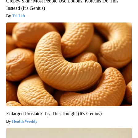
Crepey Skin: Most People Use Lotions. Koreans Do This
Instead (It's Genius)
Tri Lift
Enlarged Prostate? Try This Tonight (It's Genius)
Health Weekly