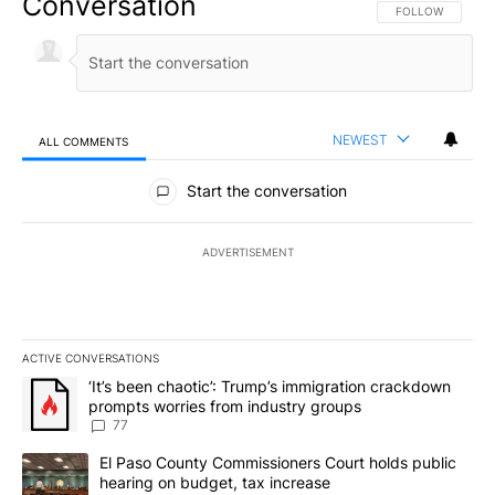
Conversation
FOLLOW THIS CO
FOLLOW
NEWEST
ALL COMMENTS
All Comments
Start the conversation
ADVERTISEMENT
ACTIVE CONVERSATIONS
The following is a list of the most commented articles in the last 7
A trending article titled "‘It’s been chaotic’: Trump’s immigrati
‘It’s been chaotic’: Trump’s immigration crackdown
prompts worries from industry groups
77
A trending article titled "El Paso County Commissioners Court ho
El Paso County Commissioners Court holds public
hearing on budget, tax increase