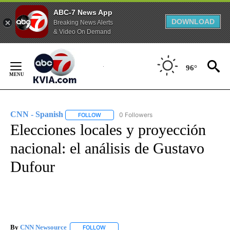
ABC-7 News App
DOWNLOAD
Breaking News Alerts
& Video On Demand
Skip
to
96°
Content
CNN - Spanish
0 Followers
FOLLOW
FOLLOW "CNN - SPANISH" TO RECEIVE NOTIFI
Elecciones locales y proyección
nacional: el análisis de Gustavo
Dufour
By
CNN Newsource
FOLLOW
FOLLOW "" TO RECEIVE NOTIFICATIONS ABOU