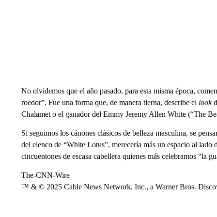
No olvidemos que el año pasado, para esta misma época, comen
roedor”. Fue una forma que, de manera tierna, describe el
look
d
Chalamet o el ganador del Emmy Jeremy Allen White (“The Bea
Si seguimos los cánones clásicos de belleza masculina, se pen
del elenco de “White Lotus”, merecería más un espacio al lado d
cincuentones de escasa cabellera quienes más celebramos “la g
The-CNN-Wire
™ & © 2025 Cable News Network, Inc., a Warner Bros. Discove