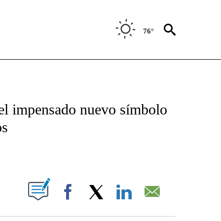
76°
TIFICATIONS ABOUT NEW PAGES ON "CNN - SPANISH".
el impensado nuevo símbolo
os
ABOUT NEW PAGES ON "".
Facebook
X
LinkedIn
Email