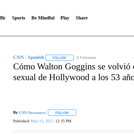
fic
Sports
Be Mindful
Play
Share
CNN - Spanish
0 Followers
FOLLOW
FOLLOW "CNN - SPANISH" TO RECEIVE NO
Cómo Walton Goggins se volvió 
sexual de Hollywood a los 53 añ
By
CNN Newsource
FOLLOW
FOLLOW "" TO RECEIVE NOTIFICATIONS 
Published
May 13, 2025
12:35 PM