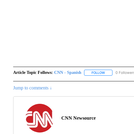
Article Topic Follows:
CNN - Spanish
0 Follower
FOLLOW
FOLLOW "CNN - S
Jump to comments ↓
CNN Newsource