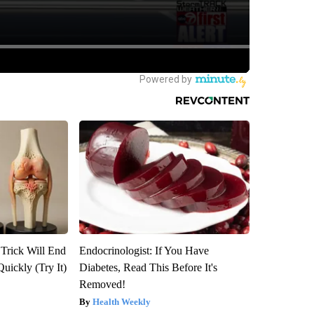
 Trick Will End
Endocrinologist: If You Have
Quickly (Try It)
Diabetes, Read This Before It's
Removed!
Health Weekly