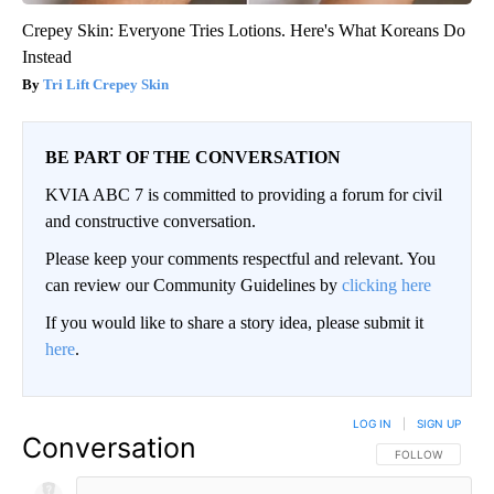
Crepey Skin: Everyone Tries Lotions. Here's What Koreans Do
Instead
Tri Lift Crepey Skin
BE PART OF THE CONVERSATION
KVIA ABC 7 is committed to providing a forum for civil
and constructive conversation.
Please keep your comments respectful and relevant. You
can review our Community Guidelines by
clicking here
If you would like to share a story idea, please submit it
here
.
LOG IN
|
SIGN UP
Conversation
FOLLOW THIS CO
FOLLOW