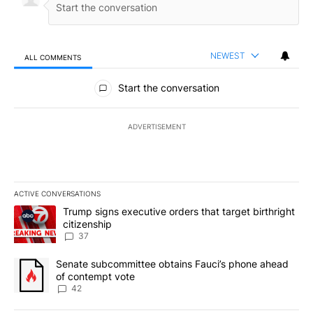
NEWEST
ALL COMMENTS
All Comments
Start the conversation
ADVERTISEMENT
ACTIVE CONVERSATIONS
The following is a list of the most commented articles in the last 7
A trending article titled "Trump signs executive orders that targe
Trump signs executive orders that target birthright
citizenship
37
A trending article titled "Senate subcommittee obtains Fauci’s 
Senate subcommittee obtains Fauci’s phone ahead
of contempt vote
42