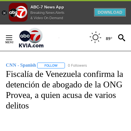
ABC-7 News App
DOWNLOAD
Breaking News Alerts
& Video On Demand
Skip
to
89°
Content
CNN - Spanish
0 Followers
FOLLOW
FOLLOW "CNN - SPANISH" TO RECEIVE NOTIFI
Fiscalía de Venezuela confirma la
detención de abogado de la ONG
Provea, a quien acusa de varios
delitos