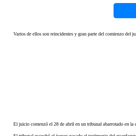
Varios de ellos son reincidentes y gran parte del comienzo del ju
El juicio comenzó el 28 de abril en un tribunal abarrotado en la c
El tribunal escuchó el jueves pasado el testimonio del guardaes