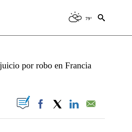
79°
TIFICATIONS ABOUT NEW PAGES ON "CNN - SPANISH".
juicio por robo en Francia
ABOUT NEW PAGES ON "".
Facebook
X
LinkedIn
Email