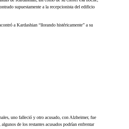
ontrado supuestamente a la recepcionista del edificio
ncontró a Kardashian “llorando histéricamente” a su
les, uno falleció y otro acusado, con Alzheimer, fue
algunos de los restantes acusados ​​podrían enfrentar