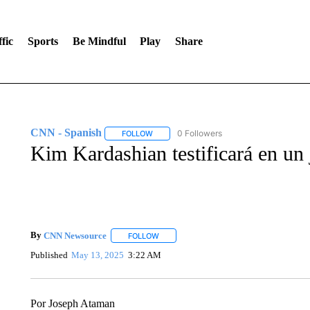
fic
Sports
Be Mindful
Play
Share
CNN - Spanish
0 Followers
FOLLOW
FOLLOW "CNN - SPANISH" TO RECEIVE NO
Kim Kardashian testificará en un 
By
CNN Newsource
FOLLOW
FOLLOW "" TO RECEIVE NOTIFICATIONS 
Published
May 13, 2025
3:22 AM
Por Joseph Ataman