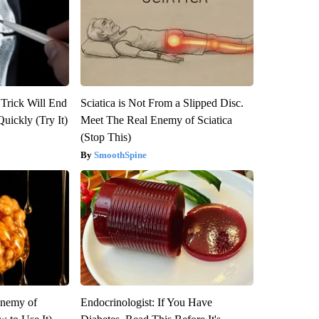
 Trick Will End
Sciatica is Not From a Slipped Disc.
Quickly (Try It)
Meet The Real Enemy of Sciatica
(Stop This)
SmoothSpine
Enemy of
Endocrinologist: If You Have