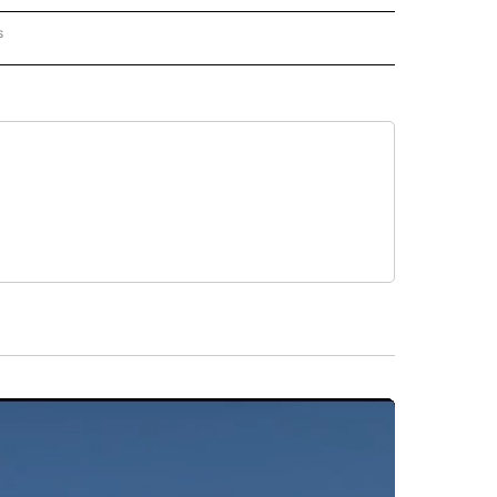
s
PANISH" TO RECEIVE NOTIFICATIONS ABOUT NEW PAGES ON "CNN - SPANISH".