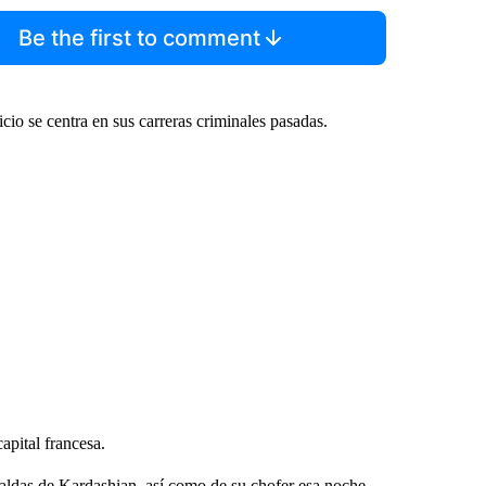
Be the first to comment
icio se centra en sus carreras criminales pasadas.
apital francesa.
paldas de Kardashian, así como de su chofer esa noche,