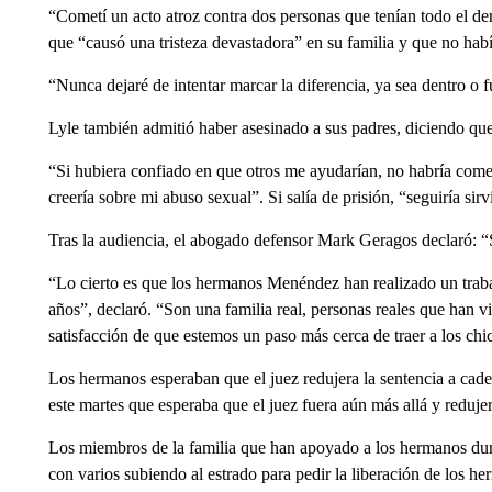
“Cometí un acto atroz contra dos personas que tenían todo el de
que “causó una tristeza devastadora” en su familia y que no ha
“Nunca dejaré de intentar marcar la diferencia, ya sea dentro o fu
Lyle también admitió haber asesinado a sus padres, diciendo que
“Si hubiera confiado en que otros me ayudarían, no habría come
creería sobre mi abuso sexual”. Si salía de prisión, “seguiría sir
Tras la audiencia, el abogado defensor Mark Geragos declaró: “
“Lo cierto es que los hermanos Menéndez han realizado un traba
años”, declaró. “Son una familia real, personas reales que han v
satisfacción de que estemos un paso más cerca de traer a los chi
Los hermanos esperaban que el juez redujera la sentencia a cade
este martes que esperaba que el juez fuera aún más allá y reduje
Los miembros de la familia que han apoyado a los hermanos dura
con varios subiendo al estrado para pedir la liberación de los h