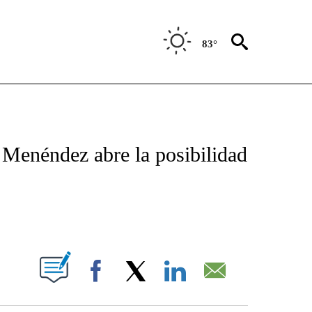
83°
TIFICATIONS ABOUT NEW PAGES ON "CNN - SPANISH".
 Menéndez abre la posibilidad
ABOUT NEW PAGES ON "".
Facebook
X
LinkedIn
Email