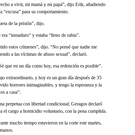
recho a vivir, mi mamá y mi papá”, dijo Erik, añadiendo
bía “excusa” para su comportamiento.
era de la prisión”, dijo.
 era “inmaduro” y estaba “lleno de rabia”.
tido estos crímenes”, dijo. “No pensé que nadie me
viendo a las víctimas de abuso sexual”, declaró.
Sé que en un día como hoy, esa redención es posible”.
jo extraordinario, y hoy es un gran día después de 35
ivido horrores inimaginables, y tengo la esperanza y la
cos a casa”.
na perpetua con libertad condicional; Geragos declaró
ra el cargo a homicidio voluntario, con la pena cumplida.
nte mucho tiempo estuvieron en la corte este martes,
ermanos.