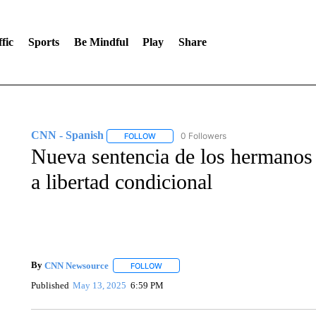
fic
Sports
Be Mindful
Play
Share
CNN - Spanish
0 Followers
FOLLOW
FOLLOW "CNN - SPANISH" TO RECEIVE NO
Nueva sentencia de los hermanos
a libertad condicional
By
CNN Newsource
FOLLOW
FOLLOW "" TO RECEIVE NOTIFICATIONS 
Published
May 13, 2025
6:59 PM