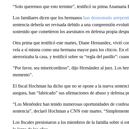
“Solo queremos que esto termine”, testificó su prima Anamaria B
Los familiares dicen que los hermanos
han demostrado arrepenti
sentencia debería ser revisada debido a una comprensión evoluti
sostenido que cometieron los asesinatos en defensa propia despu
Otra prima que testificó este martes, Diane Hernandez, vivió co
veía a sí misma como una hermana mayor para los chicos. En el
aterrorizaba la casa, y testificó sobre su “regla del pasillo”: cu
“Por favor, sea misericordioso”, dijo Hernández al juez. Los he
momento”.
El fiscal Hochman ha dicho que no se opone a la nueva sentencia
asegura, han “fabricado” sus afirmaciones de abuso y defensa p
“Los Menéndez han tenido numerosas oportunidades de confesar s
sentencia”, declaró Hochman a CNN este martes. “Simplemente,
Los fiscales presionaron a los miembros de la familia sobre si e