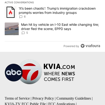
ACTIVE CONVERSATIONS
The following is a list of the most commented articles in the last 7
A trending article titled "‘It’s been chaotic’: Trump’s immigrati
‘It’s been chaotic’: Trump’s immigration crackdown
prompts worries from industry groups
6
A trending article titled "Man hit by vehicle on I-10 East while c
Man hit by vehicle on I-10 East while changing tire;
driver fled the scene, EPPD says
5
Powered by
Terms of Service
|
Privacy Policy
|
Community Guidelines
|
KVIA-TV FCC Public File
|
FCC Applications
|