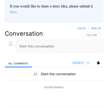
If you would like to share a story idea, please submit it
here
.
LOG IN
|
SIGN UP
Conversation
FOLLOW THIS CO
FOLLOW
NEWEST
ALL COMMENTS
All Comments
Start the conversation
ADVERTISEMENT