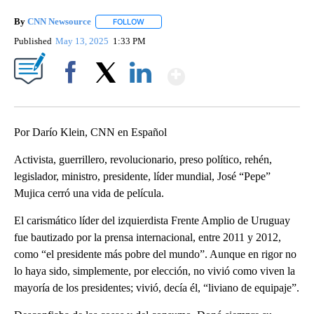
By
CNN Newsource
FOLLOW
FOLLOW "" TO RECEIVE NOTIFICATIONS ABOU
Published
May 13, 2025
1:33 PM
Show More
Facebook
X
LinkedIn
Por Darío Klein, CNN en Español
Activista, guerrillero, revolucionario, preso político, rehén,
legislador, ministro, presidente, líder mundial, José “Pepe”
Mujica cerró una vida de película.
El carismático líder del izquierdista Frente Amplio de Uruguay
fue bautizado por la prensa internacional, entre 2011 y 2012,
como “el presidente más pobre del mundo”. Aunque en rigor no
lo haya sido, simplemente, por elección, no vivió como viven la
mayoría de los presidentes; vivió, decía él, “liviano de equipaje”.