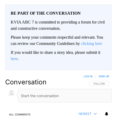
BE PART OF THE CONVERSATION
KVIA ABC 7 is committed to providing a forum for civil
and constructive conversation.
Please keep your comments respectful and relevant. You
can review our Community Guidelines by
clicking here
If you would like to share a story idea, please submit it
here
.
LOG IN
|
SIGN UP
Conversation
FOLLOW THIS CO
FOLLOW
NEWEST
ALL COMMENTS