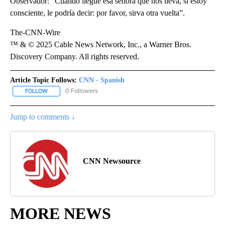
Observador: “Cuando llegue esa señora que nos lleva, si estoy
consciente, le podría decir: por favor, sirva otra vuelta”.
The-CNN-Wire
™ & © 2025 Cable News Network, Inc., a Warner Bros.
Discovery Company. All rights reserved.
Article Topic Follows:
CNN - Spanish
0 Followers
FOLLOW
FOLLOW "CNN - SPANISH" TO RECEIVE NOTIFICATIONS ABOUT NE
Jump to comments ↓
CNN Newsource
MORE NEWS