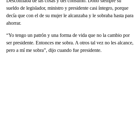
Desconfiaba de las cosas y del consumo. Donó siempre su
sueldo de legislador, ministro y presidente casi íntegro, porque
decía que con el de su mujer le alcanzaba y le sobraba hasta para
ahorrar.
“Yo tengo un patrón y una forma de vida que no la cambio por
ser presidente. Entonces me sobra. A otros tal vez no les alcance,
pero a mí me sobra”, dijo cuando fue presidente.
A
D
V
E
R
TI
S
E
M
E
N
T