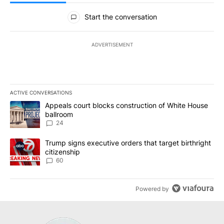
All Comments
Start the conversation
ADVERTISEMENT
ACTIVE CONVERSATIONS
The following is a list of the most commented articles in the last 7
A trending article titled "Appeals court blocks construction of W
Appeals court blocks construction of White House
ballroom
24
A trending article titled "Trump signs executive orders that targe
Trump signs executive orders that target birthright
citizenship
60
Powered by