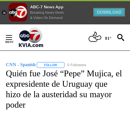
ABC-7 News App
DOWNLOAD
Breaking News Alerts
& Video On Demand
Skip
to
81°
Content
CNN - Spanish
0 Followers
FOLLOW
FOLLOW "CNN - SPANISH" TO RECEIVE NOTIFI
Quién fue José “Pepe” Mujica, el
expresidente de Uruguay que
hizo de la austeridad su mayor
poder