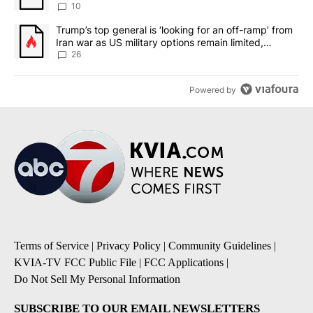
10
A trending article titled "Trump’s top general is ‘looking for an o
Trump’s top general is ‘looking for an off-ramp’ from
Iran war as US military options remain limited,
sources say
26
Powered by
Terms of Service
|
Privacy Policy
|
Community Guidelines
|
KVIA-TV FCC Public File
|
FCC Applications
|
Do Not Sell My Personal Information
SUBSCRIBE TO OUR EMAIL NEWSLETTERS