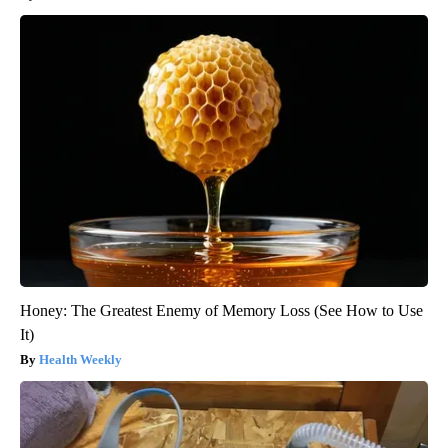
Honey: The Greatest Enemy of Memory Loss (See How to Use
It)
Health Weekly