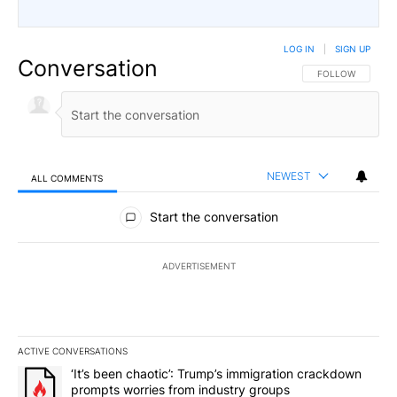
LOG IN
|
SIGN UP
Conversation
FOLLOW THIS CO
FOLLOW
NEWEST
ALL COMMENTS
All Comments
Start the conversation
ADVERTISEMENT
ACTIVE CONVERSATIONS
The following is a list of the most commented articles in the last 7
A trending article titled "‘It’s been chaotic’: Trump’s immigrati
‘It’s been chaotic’: Trump’s immigration crackdown
prompts worries from industry groups