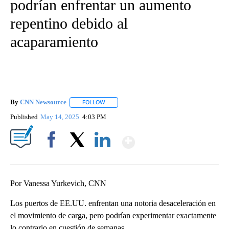
podrían enfrentar un aumento
repentino debido al
acaparamiento
By
CNN Newsource
FOLLOW
FOLLOW "" TO RECEIVE NOTIFICATIONS ABOU
Published
May 14, 2025
4:03 PM
Show More
Facebook
X
LinkedIn
Por Vanessa Yurkevich, CNN
Los puertos de EE.UU. enfrentan una notoria desaceleración en
el movimiento de carga, pero podrían experimentar exactamente
lo contrario en cuestión de semanas.