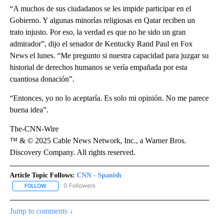
“A muchos de sus ciudadanos se les impide participar en el
Gobierno. Y algunas minorías religiosas en Qatar reciben un
trato injusto. Por eso, la verdad es que no he sido un gran
admirador”, dijo el senador de Kentucky Rand Paul en Fox
News el lunes. “Me pregunto si nuestra capacidad para juzgar su
historial de derechos humanos se vería empañada por esta
cuantiosa donación”.
“Entonces, yo no lo aceptaría. Es solo mi opinión. No me parece
buena idea”.
The-CNN-Wire
™ & © 2025 Cable News Network, Inc., a Warner Bros.
Discovery Company. All rights reserved.
Article Topic Follows:
CNN - Spanish
0 Followers
FOLLOW
FOLLOW "CNN - SPANISH" TO RECEIVE NOTIFICATIONS ABOUT NE
Jump to comments ↓