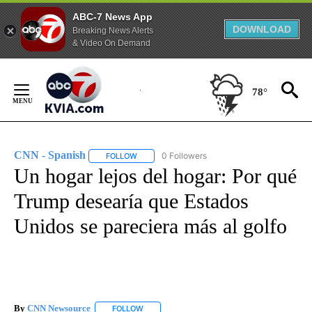
ABC-7 News App
DOWNLOAD
Breaking News Alerts
& Video On Demand
Skip
to
78°
Content
CNN - Spanish
0 Followers
FOLLOW
FOLLOW "CNN - SPANISH" TO RECEIVE NOTIFI
Un hogar lejos del hogar: Por qué
Trump desearía que Estados
Unidos se pareciera más al golfo
By
CNN Newsource
FOLLOW
FOLLOW "" TO RECEIVE NOTIFICATIONS ABOU