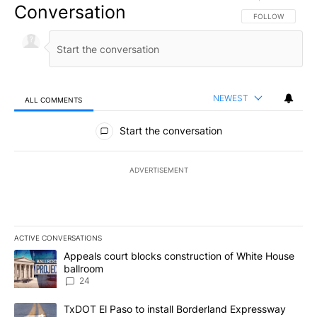
Conversation
FOLLOW THIS CO
FOLLOW
NEWEST
ALL COMMENTS
All Comments
Start the conversation
ADVERTISEMENT
ACTIVE CONVERSATIONS
The following is a list of the most commented articles in the last 7
A trending article titled "Appeals court blocks construction of W
Appeals court blocks construction of White House
ballroom
24
A trending article titled "TxDOT El Paso to install Borderland E
TxDOT El Paso to install Borderland Expressway