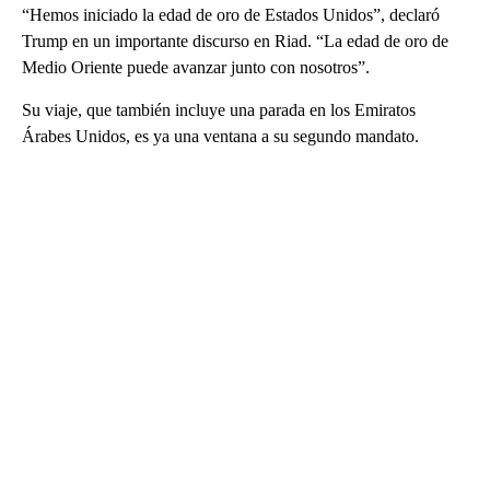
“Hemos iniciado la edad de oro de Estados Unidos”, declaró
Trump en un importante discurso en Riad. “La edad de oro de
Medio Oriente puede avanzar junto con nosotros”.
Su viaje, que también incluye una parada en los Emiratos
Árabes Unidos, es ya una ventana a su segundo mandato.
A
D
V
E
R
TI
S
E
M
E
N
T