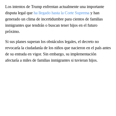
Los intentos de Trump enfrentan actualmente una importante
disputa legal que
ha llegado hasta la Corte Suprema
y han
generado un clima de incertidumbre para cientos de familias
inmigrantes que tendrán o buscan tener hijos en el futuro
próximo.
Si sus planes superan los obstáculos legales, el decreto no
revocaría la ciudadanía de los niños que nacieron en el país antes
de su entrada en vigor. Sin embargo, su implementación
afectaría a miles de familias inmigrantes si tuvieran hijos.
A
D
V
E
R
TI
S
E
M
E
N
T