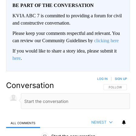
BE PART OF THE CONVERSATION
KVIA ABC 7 is committed to providing a forum for civil
and constructive conversation.
Please keep your comments respectful and relevant. You
can review our Community Guidelines by
clicking here
If you would like to share a story idea, please submit it
here
.
LOG IN
|
SIGN UP
Conversation
FOLLOW THIS CO
FOLLOW
NEWEST
ALL COMMENTS
All Comments