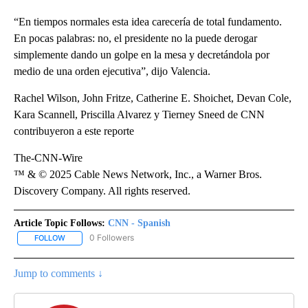
“En tiempos normales esta idea carecería de total fundamento.
En pocas palabras: no, el presidente no la puede derogar
simplemente dando un golpe en la mesa y decretándola por
medio de una orden ejecutiva”, dijo Valencia.
Rachel Wilson, John Fritze, Catherine E. Shoichet, Devan Cole,
Kara Scannell, Priscilla Alvarez y Tierney Sneed de CNN
contribuyeron a este reporte
The-CNN-Wire
™ & © 2025 Cable News Network, Inc., a Warner Bros.
Discovery Company. All rights reserved.
Article Topic Follows:
CNN - Spanish
0 Followers
FOLLOW
FOLLOW "CNN - SPANISH" TO RECEIVE NOTIFICATIONS ABOUT NE
Jump to comments ↓