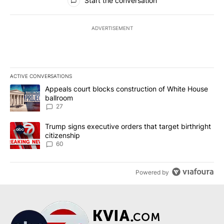
Start the conversation
ADVERTISEMENT
ACTIVE CONVERSATIONS
The following is a list of the most commented articles in the last 7
A trending article titled "Appeals court blocks construction of W
Appeals court blocks construction of White House
ballroom
27
A trending article titled "Trump signs executive orders that targe
Trump signs executive orders that target birthright
citizenship
60
Powered by