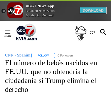
ABC-7 News App
DOWNLOAD
Breaking News Alerts
& Video On Demand
Skip
to
77°
Content
CNN - Spanish
0 Followers
FOLLOW
FOLLOW "CNN - SPANISH" TO RECEIVE NOTIFI
El número de bebés nacidos en
EE.UU. que no obtendría la
ciudadanía si Trump elimina el
derecho