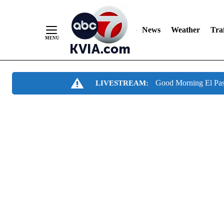
News
Weather
Traf
Skip
Good Morning El Pa
LIVESTREAM:
to
Content