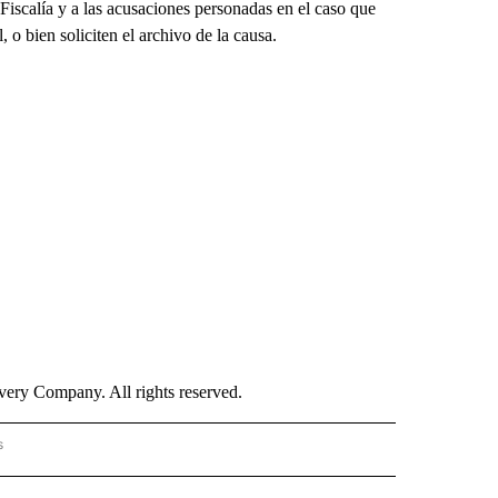
a Fiscalía y a las acusaciones personadas en el caso que
, o bien soliciten el archivo de la causa.
ry Company. All rights reserved.
s
PANISH" TO RECEIVE NOTIFICATIONS ABOUT NEW PAGES ON "CNN - SPANISH".