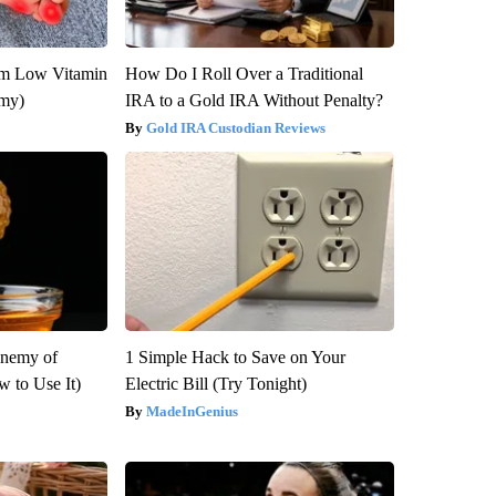
om Low Vitamin
How Do I Roll Over a Traditional
emy)
IRA to a Gold IRA Without Penalty?
Gold IRA Custodian Reviews
Enemy of
1 Simple Hack to Save on Your
 to Use It)
Electric Bill (Try Tonight)
MadeInGenius