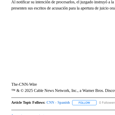
Al notificar su intención de procesarlos, el juzgado instruyó a l
presenten sus escritos de acusación para la apertura de juicio oral
The-CNN-Wire
™ & © 2025 Cable News Network, Inc., a Warner Bros. Discove
Article Topic Follows:
CNN - Spanish
0 Follower
FOLLOW
FOLLOW "CNN - S