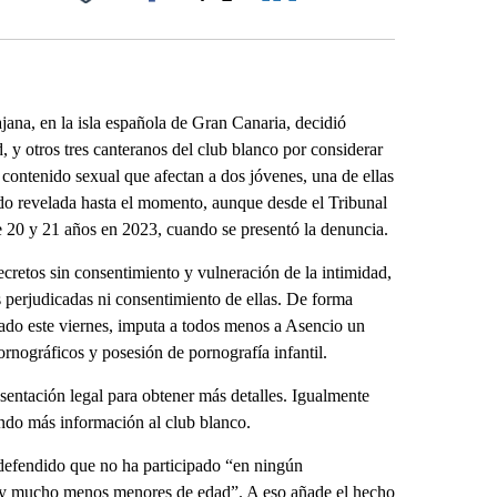
Facebook
X
LinkedIn
Email
ana, en la isla española de Gran Canaria, decidió
 y otros tres canteranos del club blanco por considerar
 contenido sexual que afectan a dos jóvenes, una de ellas
ido revelada hasta el momento, aunque desde el Tribunal
e 20 y 21 años en 2023, cuando se presentó la denuncia.
cretos sin consentimiento y vulneración de la intimidad,
as perjudicadas ni consentimiento de ellas. De forma
zgado este viernes, imputa a todos menos a Asencio un
ornográficos y posesión de pornografía infantil.
sentación legal para obtener más detalles. Igualmente
diendo más información al club blanco.
defendido que no ha participado “en ningún
r, y mucho menos menores de edad”. A eso añade el hecho