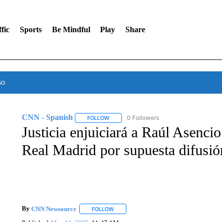
fic
Sports
Be Mindful
Play
Share
so
CNN - Spanish
0 Followers
FOLLOW
FOLLOW "CNN - SPANISH" TO RECEIVE NO
Justicia enjuiciará a Raúl Asencio
Real Madrid por supuesta difusió
By
CNN Newsource
FOLLOW
FOLLOW "" TO RECEIVE NOTIFICATIONS 