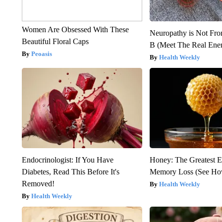
Women Are Obsessed With These
Neuropathy is Not Fr
Beautiful Floral Caps
B (Meet The Real En
Peoasis
Health Weekly
Endocrinologist: If You Have
Honey: The Greatest 
Diabetes, Read This Before It's
Memory Loss (See How
Removed!
Health Weekly
Health Weekly