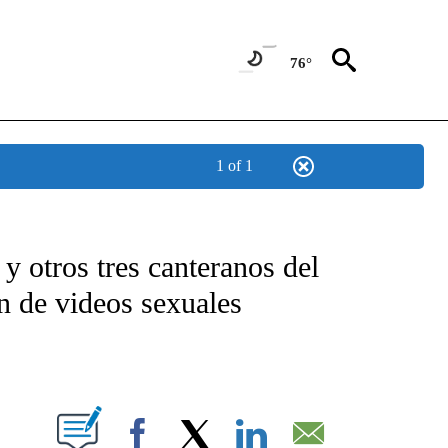
76°
1 of 1
TIFICATIONS ABOUT NEW PAGES ON "CNN - SPANISH".
 y otros tres canteranos del
n de videos sexuales
ABOUT NEW PAGES ON "".