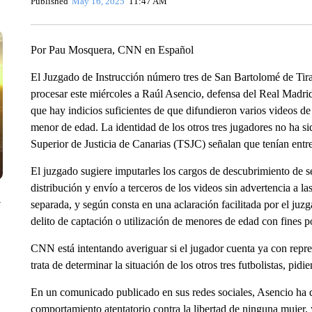
Published
May 16, 2025
11:47 AM
Por Pau Mosquera, CNN en Español
El Juzgado de Instrucción número tres de San Bartolomé de Tiraj
procesar este miércoles a Raúl Asencio, defensa del Real Madrid,
que hay indicios suficientes de que difundieron varios videos de
menor de edad. La identidad de los otros tres jugadores no ha s
Superior de Justicia de Canarias (TSJC) señalan que tenían entr
El juzgado sugiere imputarles los cargos de descubrimiento de se
distribución y envío a terceros de los videos sin advertencia a l
y
separada, y según consta en una aclaración facilitada por el ju
delito de captación o utilización de menores de edad con fines p
CNN está intentando averiguar si el jugador cuenta ya con repre
trata de determinar la situación de los otros tres futbolistas, pi
En un comunicado publicado en sus redes sociales, Asencio ha 
comportamiento atentatorio contra la libertad de ninguna muje